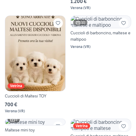
1.200 €
Verona
(
VR
)
30
Cuccioli di barboncino, maltese e
maltipoo
Verona
(
VR
)
Vetrina
Cuccioli di Maltesi TOY
700 €
Verona
(
VR
)
6
Vetrina
Maltese mini toy
Cuccioli di barboncino, maltipoo