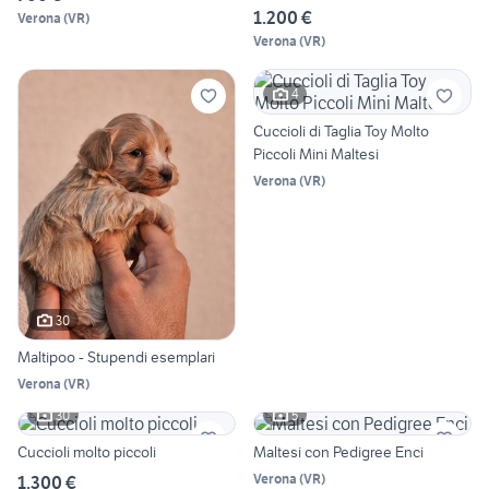
1.200 €
Verona
(
VR
)
Verona
(
VR
)
4
Cuccioli di Taglia Toy Molto
Piccoli Mini Maltesi
Verona
(
VR
)
30
Maltipoo - Stupendi esemplari
Verona
(
VR
)
30
5
Cuccioli molto piccoli
Maltesi con Pedigree Enci
Verona
(
VR
)
1.300 €