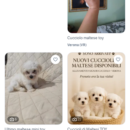
Cucciolo maltese toy
Verona
(
VR
)
6
21
Ultimo maltese mini toy
Cuccioli di Maltesi TOY