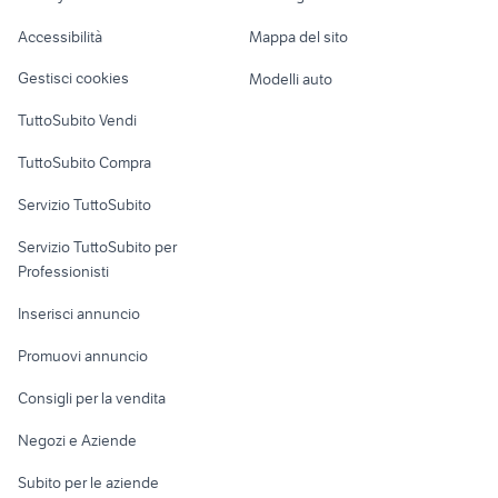
topi domestici
regalo animali Sassari provincia
Caravan e Camper
Accessibilità
Mappa del sito
cuccioli in regalo termoli
gattini in regalo cagliari
Loft, mansarde e
Veicoli commerciali
altro
Gestisci cookies
Modelli auto
Case vacanza
TuttoSubito Vendi
Uffici e Locali
TuttoSubito Compra
commerciali
Servizio TuttoSubito
elettronica
per la casa e la
sports e hobby
Servizio TuttoSubito per
persona
Informatica
Animali
Professionisti
Arredamento e
Console e
Accessori per
Casalinghi
Inserisci annuncio
Videogiochi
animali
Elettrodomestici
Promuovi annuncio
Audio/Video
Musica e Film
Giardino e Fai da te
Consigli per la vendita
Fotografia
Libri e Riviste
Abbigliamento e
Negozi e Aziende
Telefonia
Strumenti Musicali
Accessori
Subito per le aziende
Sports