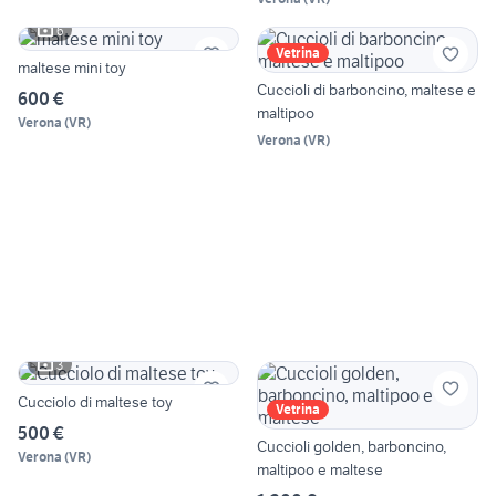
6
Vetrina
maltese mini toy
Cuccioli di barboncino, maltese e
600 €
maltipoo
Verona
(
VR
)
Verona
(
VR
)
3
Cucciolo di maltese toy
Vetrina
500 €
Cuccioli golden, barboncino,
Verona
(
VR
)
maltipoo e maltese