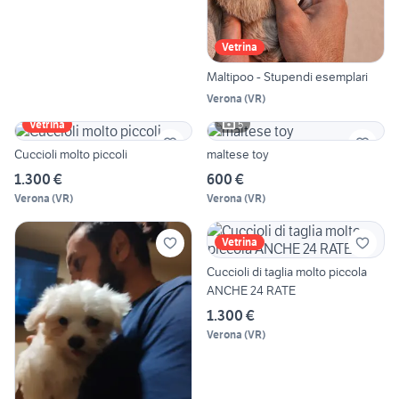
Vetrina
Maltipoo - Stupendi esemplari
Verona
(
VR
)
5
Vetrina
Cuccioli molto piccoli
maltese toy
1.300 €
600 €
Verona
(
VR
)
Verona
(
VR
)
Vetrina
Cuccioli di taglia molto piccola
ANCHE 24 RATE
1.300 €
Verona
(
VR
)