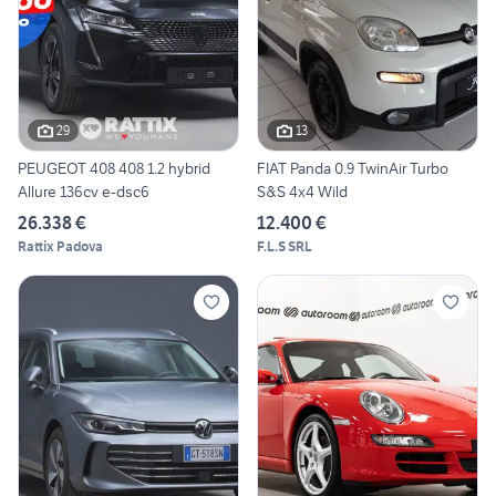
29
13
PEUGEOT 408 408 1.2 hybrid
FIAT Panda 0.9 TwinAir Turbo
Allure 136cv e-dsc6
S&S 4x4 Wild
26.338 €
12.400 €
Rattix Padova
F.L.S SRL