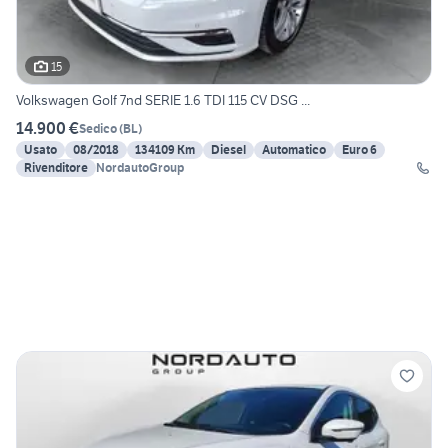
15
Volkswagen Golf 7nd SERIE 1.6 TDI 115 CV DSG ...
14.900 €
Sedico
(
BL
)
Usato
08/2018
134109 Km
Diesel
Automatico
Euro 6
Rivenditore
NordautoGroup