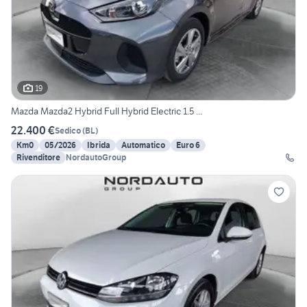
19
Mazda Mazda2 Hybrid Full Hybrid Electric 1.5 ...
22.400 €
Sedico
(
BL
)
Km0
05/2026
Ibrida
Automatico
Euro 6
Rivenditore
NordautoGroup