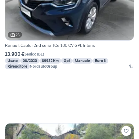
23
Renault Captur 2nd serie TCe 100 CV GPL Intens
13.900 €
Sedico
(
BL
)
Usato
06/2020
89982 Km
Gpl
Manuale
Euro 6
Rivenditore
NordautoGroup