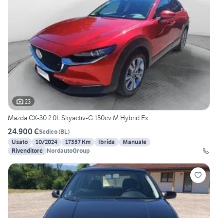
23
Mazda CX-30 2.0L Skyactiv-G 150cv M Hybrid Ex...
24.900 €
Sedico
(
BL
)
Usato
10/2024
17357 Km
Ibrida
Manuale
Rivenditore
NordautoGroup