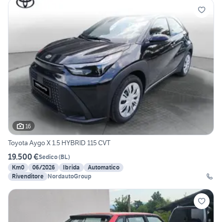
16
Toyota Aygo X 1.5 HYBRID 115 CVT
19.500 €
Sedico
(
BL
)
Km0
06/2026
Ibrida
Automatico
Rivenditore
NordautoGroup