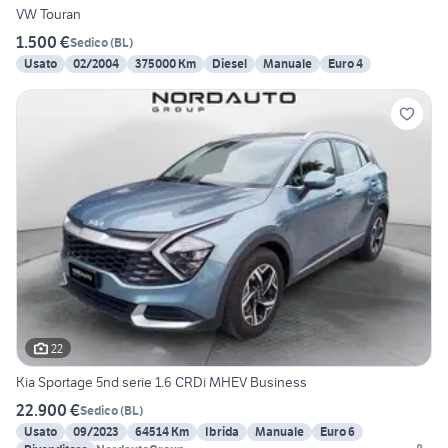
VW Touran
1.500 €
Sedico
(
BL
)
Usato
02/2004
375000 Km
Diesel
Manuale
Euro 4
22
Kia Sportage 5nd serie 1.6 CRDi MHEV Business
22.900 €
Sedico
(
BL
)
Usato
09/2023
64514 Km
Ibrida
Manuale
Euro 6