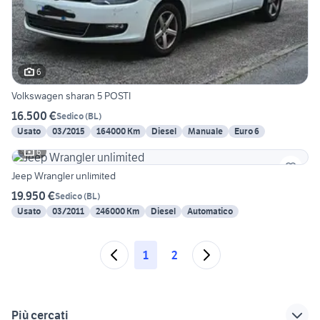
6
Volkswagen sharan 5 POSTI
16.500 €
Sedico
(
BL
)
Usato
03/2015
164000 Km
Diesel
Manuale
Euro 6
6
Jeep Wrangler unlimited
19.950 €
Sedico
(
BL
)
Usato
03/2011
246000 Km
Diesel
Automatico
1
2
Più cercati