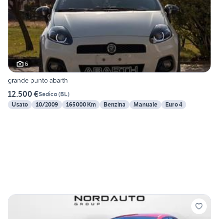
6
grande punto abarth
12.500 €
Sedico
(
BL
)
Usato
10/2009
165000 Km
Benzina
Manuale
Euro 4