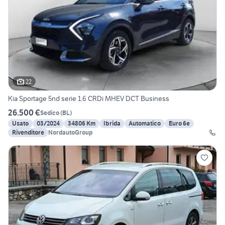
22
Kia Sportage 5nd serie 1.6 CRDi MHEV DCT Business
26.500 €
Sedico
(
BL
)
Usato
03/2024
34806 Km
Ibrida
Automatico
Euro 6e
Rivenditore
NordautoGroup