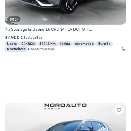
27
Kia Sportage 5nd serie 1.6 CRDi MHEV DCT GT-l...
32.900 €
Sedico
(
BL
)
Usato
04/2024
59946 Km
Ibrida
Automatico
Euro 6e
Rivenditore
NordautoGroup