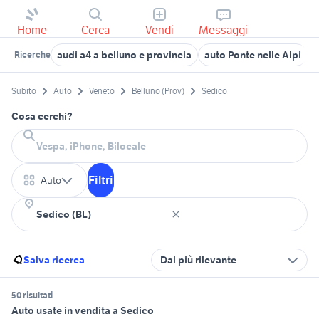
Home
Cerca
Vendi
Messaggi
audi a4 a belluno e provincia
auto Ponte nelle Alpi
p
Ricerche
Subito
Auto
Veneto
Belluno (Prov)
Sedico
Cosa cerchi?
Filtri
Auto
Salva ricerca
Dal più rilevante
50 risultati
Auto usate in vendita a Sedico