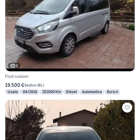
6
Ford custom
19.500 €
Sedico
(
BL
)
Usato
04/2018
252000 Km
Diesel
Automatico
Euro 4