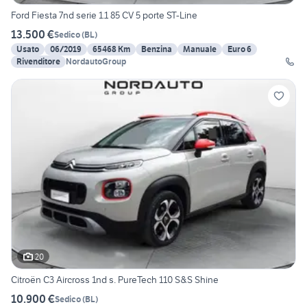
Ford Fiesta 7nd serie 1.1 85 CV 5 porte ST-Line
13.500 €
Sedico
(
BL
)
Usato
06/2019
65468 Km
Benzina
Manuale
Euro 6
Rivenditore
NordautoGroup
20
Citroën C3 Aircross 1nd s. PureTech 110 S&S Shine
10.900 €
Sedico
(
BL
)