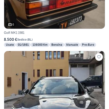
6
Golf MK1 1981
8.500 €
Sedico
(
BL
)
Usato
01/1981
136000 Km
Benzina
Manuale
Pre-Euro