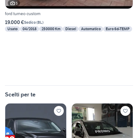
5
ford turneo custom
19.000 €
Sedico
(
BL
)
Usato
04/2018
250000 Km
Diesel
Automatico
Euro 6d-TEMP
Scelti per te