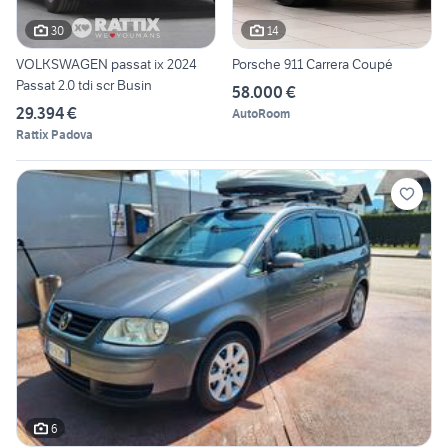
30
14
VOLKSWAGEN passat ix 2024
Porsche 911 Carrera Coupé
Passat 2.0 tdi scr Busin
58.000 €
29.394 €
AutoRoom
Rattix Padova
6