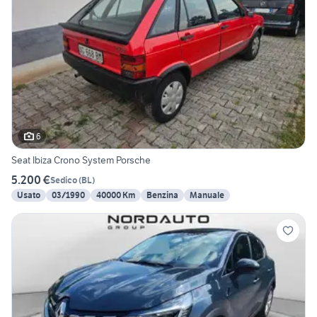
6
Seat Ibiza Crono System Porsche
5.200 €
Sedico
(
BL
)
Usato
03/1990
40000 Km
Benzina
Manuale