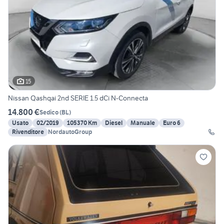
15
Nissan Qashqai 2nd SERIE 1.5 dCi N-Connecta
14.800 €
Sedico
(
BL
)
Usato
02/2019
105370 Km
Diesel
Manuale
Euro 6
Rivenditore
NordautoGroup