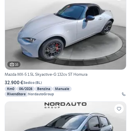
16
Mazda MX-5 1.5L Skyactive-G 132cv ST Homura
32.900 €
Sedico
(
BL
)
Km0
06/2026
Benzina
Manuale
Rivenditore
NordautoGroup