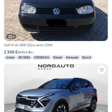
6
Golf IV tdi 1900 101cv anno 2004
2.500 €
Sedico
(
BL
)
Usato
05/2004
325000 Km
Diesel
Manuale
Euro 3