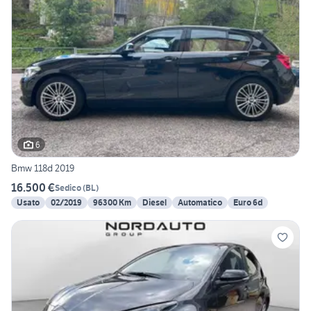
6
Bmw 118d 2019
16.500 €
Sedico
(
BL
)
Usato
02/2019
96300 Km
Diesel
Automatico
Euro 6d