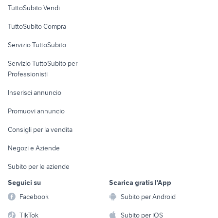
Case vacanza
TuttoSubito Vendi
Uffici e Locali
TuttoSubito Compra
commerciali
Servizio TuttoSubito
elettronica
per la casa e la
sports e hobby
Servizio TuttoSubito per
persona
Informatica
Animali
Professionisti
Arredamento e
Console e
Accessori per
Casalinghi
Inserisci annuncio
Videogiochi
animali
Elettrodomestici
Promuovi annuncio
Audio/Video
Musica e Film
Giardino e Fai da te
Consigli per la vendita
Fotografia
Libri e Riviste
Abbigliamento e
Negozi e Aziende
Telefonia
Strumenti Musicali
Accessori
Subito per le aziende
Sports
Tutto per i bambini
Seguici su
Scarica gratis l'App
Biciclette
Facebook
Subito per Android
Collezionismo
TikTok
Subito per iOS