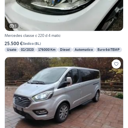
5
Mercedes classe c 220 d 4 matic
25.500 €
Sedico
(
BL
)
Usato
02/2020
176000 Km
Diesel
Automatico
Euro 6d-TEMP