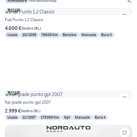
Rivenditore
NordautoGroup
6
Fiat Punto 1.2 Classic
4.000 €
Sedico
(
BL
)
Usato
10/2009
76600 Km
Benzina
Manuale
Euro 3
6
fiat grade punto gpl 2007
2.999 €
Sedico
(
BL
)
Usato
11/2007
175000 Km
Gpl
Manuale
Euro 4