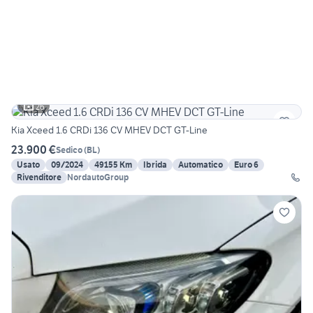
26
Kia Xceed 1.6 CRDi 136 CV MHEV DCT GT-Line
23.900 €
Sedico
(
BL
)
Usato
09/2024
49155 Km
Ibrida
Automatico
Euro 6
Rivenditore
NordautoGroup