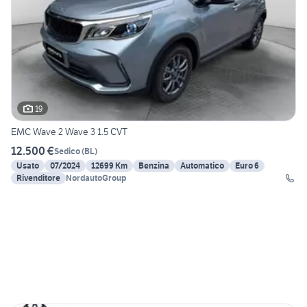
19
EMC Wave 2 Wave 3 1.5 CVT
12.500 €
Sedico
(
BL
)
Usato
07/2024
12699 Km
Benzina
Automatico
Euro 6
Rivenditore
NordautoGroup