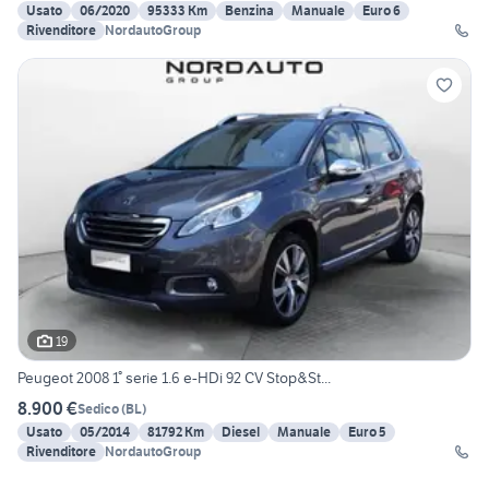
Usato
06/2020
95333 Km
Benzina
Manuale
Euro 6
Rivenditore
NordautoGroup
19
Peugeot 2008 1° serie 1.6 e-HDi 92 CV Stop&St...
8.900 €
Sedico
(
BL
)
Usato
05/2014
81792 Km
Diesel
Manuale
Euro 5
Rivenditore
NordautoGroup