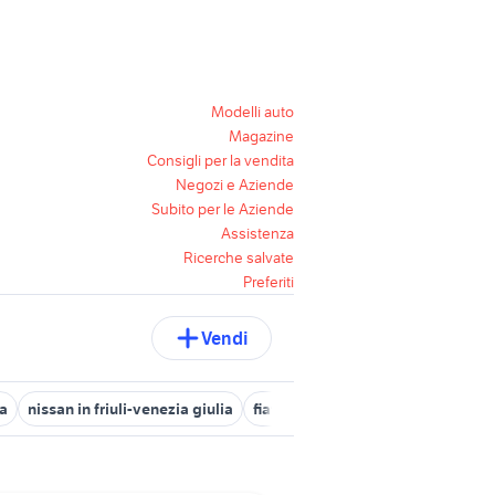
Modelli auto
Magazine
Consigli per la vendita
Negozi e Aziende
Subito per le Aziende
Assistenza
Ricerche salvate
Preferiti
Vendi
ia
nissan in friuli-venezia giulia
fiat buja
audi a5 in friuli-venezi