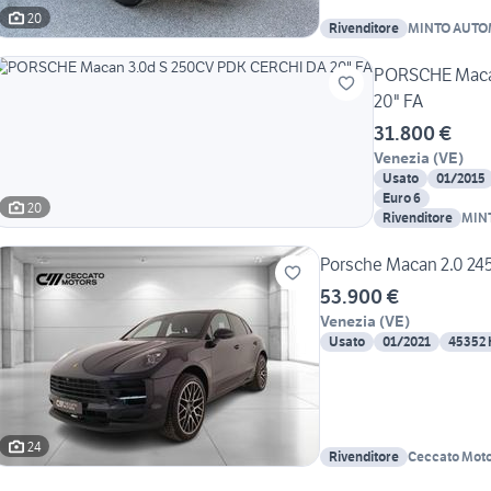
20
Rivenditore
MINTO AUTO
PORSCHE Maca
20" FA
31.800 €
Venezia
(
VE
)
Usato
01/2015
Euro 6
20
Rivenditore
MIN
Porsche Macan 2.0 24
53.900 €
Venezia
(
VE
)
Usato
01/2021
45352
24
Rivenditore
Ceccato Moto