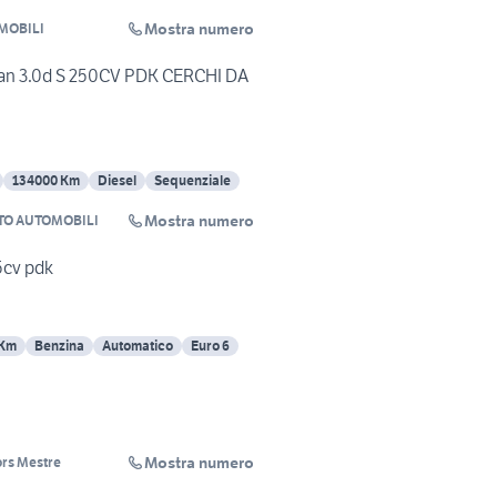
Mostra numero
MOBILI
n 3.0d S 250CV PDK CERCHI DA
134000 Km
Diesel
Sequenziale
Mostra numero
TO AUTOMOBILI
5cv pdk
 Km
Benzina
Automatico
Euro 6
Mostra numero
rs Mestre