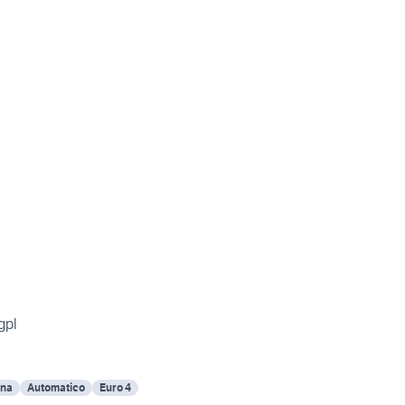
gpl
ina
Automatico
Euro 4