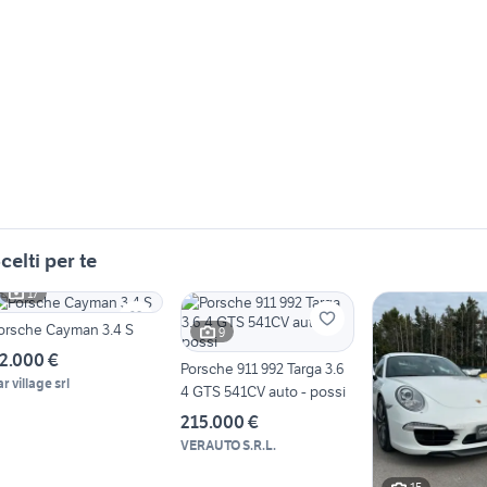
celti per te
17
orsche Cayman 3.4 S
9
2.000 €
Porsche 911 992 Targa 3.6
r village srl
4 GTS 541CV auto - possi
215.000 €
VERAUTO S.R.L.