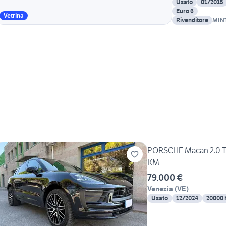
Usato
01/2015
Euro 6
Vetrina
Rivenditore
MIN
PORSCHE Macan 2.0 
KM
79.000 €
Venezia
(
VE
)
Usato
12/2024
20000