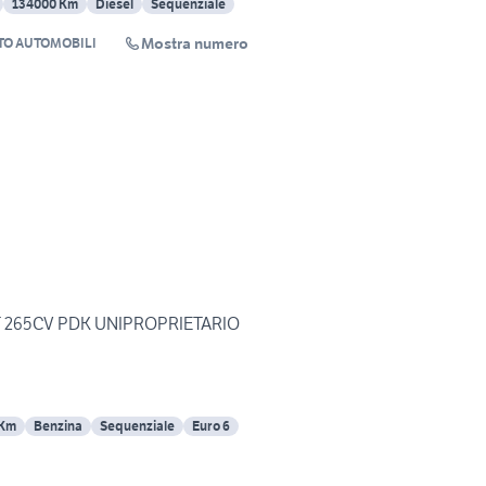
134000 Km
Diesel
Sequenziale
Mostra numero
TO AUTOMOBILI
T 265CV PDK UNIPROPRIETARIO
 Km
Benzina
Sequenziale
Euro 6