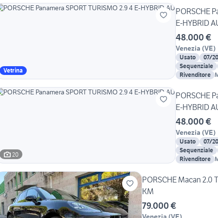
PORSCHE Pa
E-HYBRID A
48.000 €
Venezia
(
VE
)
Usato
07/2
Sequenziale
Vetrina
Rivenditore
PORSCHE Pa
E-HYBRID A
48.000 €
Venezia
(
VE
)
Usato
07/2
Sequenziale
20
Rivenditore
PORSCHE Macan 2.0 
KM
79.000 €
Venezia
(
VE
)