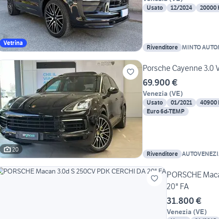
Usato
12/2024
20000
Vetrina
Rivenditore
MINTO AUTO
Porsche Cayenne 3.0 
69.900 €
Venezia
(
VE
)
Usato
01/2021
40900
Euro 6d-TEMP
20
Rivenditore
AUTOVENEZI
PORSCHE Maca
20" FA
31.800 €
Venezia
(
VE
)