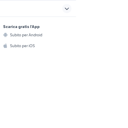
e
auto volkswagen taigo
Calabria
auto Reggio nellEmilia
sports e hobby
a
Scarica gratis l'App
Animali
scudo
Subito per Android
ento e
Accessori per animali
hi
Subito per iOS
gru ferrari
Musica e Film
omestici
Libri e Riviste
e Fai da te
Strumenti Musicali
amento e
ri
Sports
 i bambini
Biciclette
Collezionismo