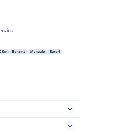
enzina
0 Km
Benzina
Manuale
Euro 4