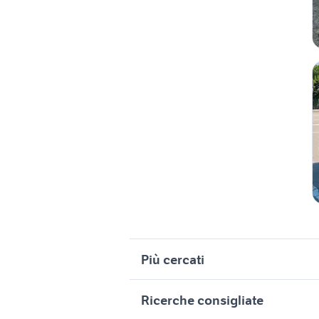
Più cercati
Correlati
R
Ricerche consigliate
volkswagen romano d'ezzelino
v