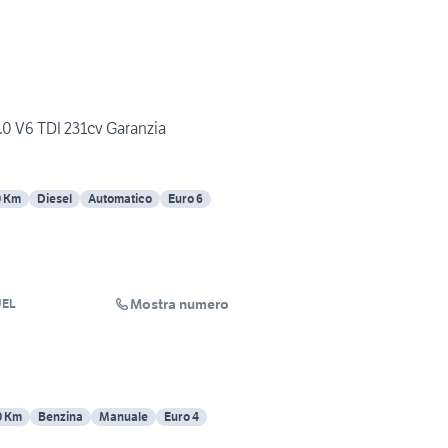
0 V6 TDI 231cv Garanzia
0 Km
Diesel
Automatico
Euro 6
Mostra numero
NUEL
0 Km
Benzina
Manuale
Euro 4