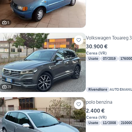
5
Volkswagen Touareg 3.
30.900 €
Cerea
(
VR
)
Usato
07/2019
17600
29
Rivenditore
AUTO EMA
polo benzina
2.400 €
Cerea
(
VR
)
Usato
12/2008
21000