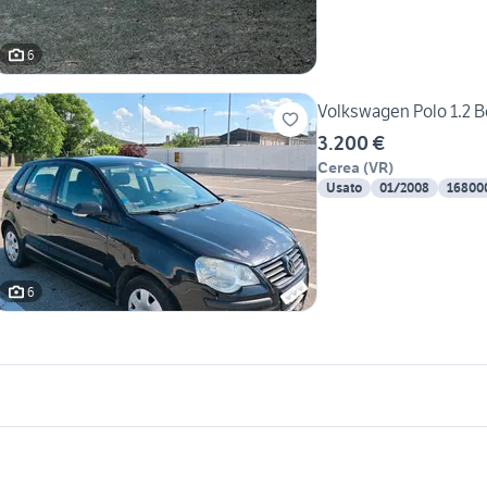
6
Volkswagen Polo 1.2 B
3.200 €
Cerea
(
VR
)
Usato
01/2008
16800
6
icherche simili
Suggerimenti
olkswagen auto Santa Maria di Sala
volkswagen polo auto Cosenza