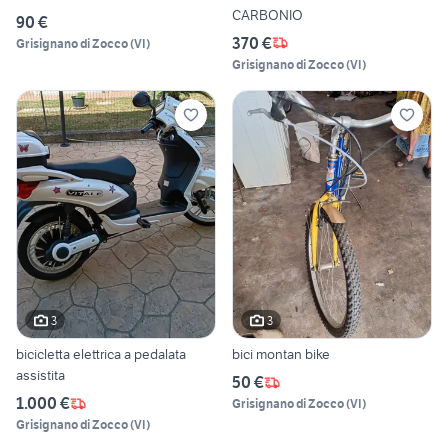
CARBONIO
90 €
370 €
Grisignano di Zocco
(
VI
)
Grisignano di Zocco
(
VI
)
3
3
bicicletta elettrica a pedalata
bici montan bike
assistita
50 €
1.000 €
Grisignano di Zocco
(
VI
)
Grisignano di Zocco
(
VI
)