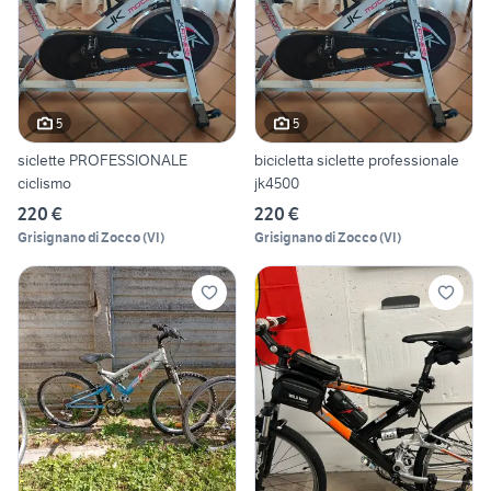
5
5
siclette PROFESSIONALE
bicicletta siclette professionale
ciclismo
jk4500
220 €
220 €
Grisignano di Zocco
(
VI
)
Grisignano di Zocco
(
VI
)