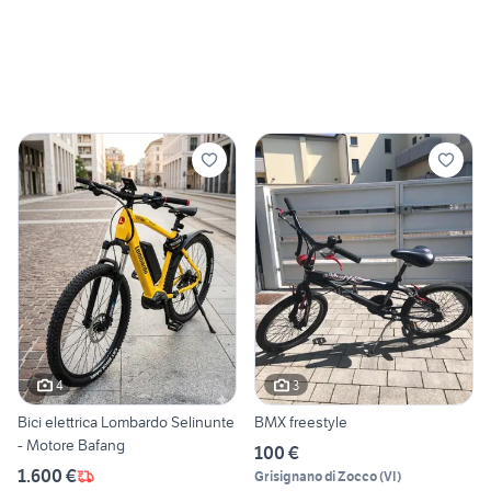
4
3
Bici elettrica Lombardo Selinunte
BMX freestyle
- Motore Bafang
100 €
1.600 €
Grisignano di Zocco
(
VI
)