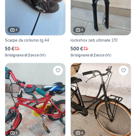
4
4
Scarpe da ciclismo tg 44
rockshox zeb ultimate 170
50 €
500 €
Grisignano di Zocco
(
VI
)
Grisignano di Zocco
(
VI
)
5
4