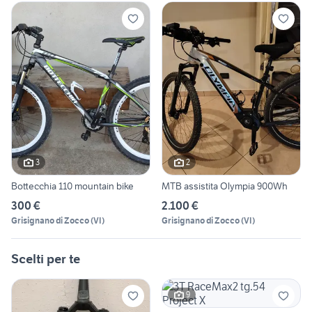
3
2
Bottecchia 110 mountain bike
MTB assistita Olympia 900Wh
300 €
2.100 €
Grisignano di Zocco
(
VI
)
Grisignano di Zocco
(
VI
)
Scelti per te
9