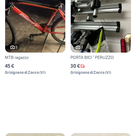
5
3
MTB ragazzo
PORTA BICI “ PERUZZO
45 €
30 €
Grisignano di Zocco
(
VI
)
Grisignano di Zocco
(
VI
)