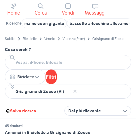
Home
Cerca
Vendi
Messaggi
maine coon gigante
bassotto arlecchino allevamento
Ricerche
Subito
Biciclette
Veneto
Vicenza (Prov)
Grisignano di Zocco
Cosa cerchi?
Filtri
Biciclette
Salva ricerca
Dal più rilevante
45 risultati
Annunci in Biciclette a Grisignano di Zocco