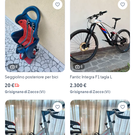
4
6
Seggiolino posteriore per bici
Fantic Integra F1 tagla L
20 €
2.300 €
Grisignano di Zocco
(
VI
)
Grisignano di Zocco
(
VI
)