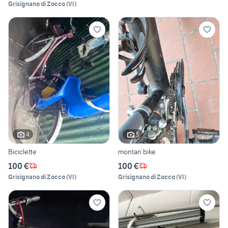
Grisignano di Zocco
(
VI
)
4
5
Biciclette
montan bike
100 €
100 €
Grisignano di Zocco
(
VI
)
Grisignano di Zocco
(
VI
)