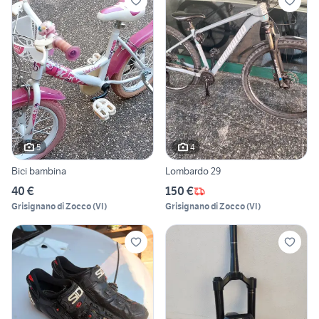
5
4
Bici bambina
Lombardo 29
40 €
150 €
Grisignano di Zocco
(
VI
)
Grisignano di Zocco
(
VI
)