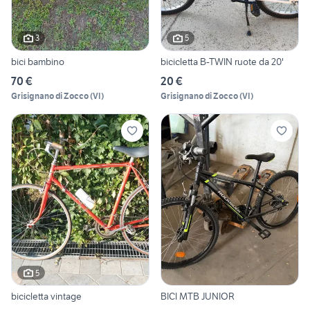
3
5
bici bambino
bicicletta B-TWIN ruote da 20'
70 €
20 €
Grisignano di Zocco
(
VI
)
Grisignano di Zocco
(
VI
)
5
bicicletta vintage
BICI MTB JUNIOR