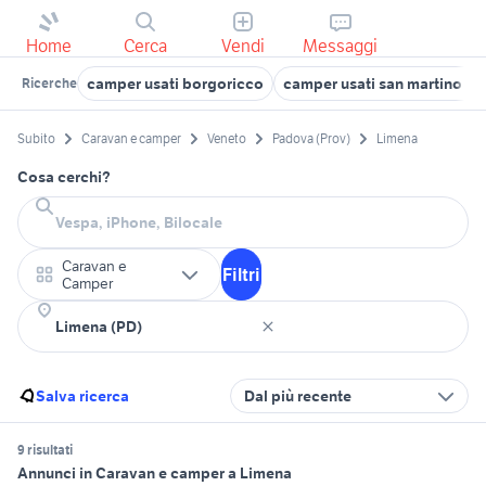
Home
Cerca
Vendi
Messaggi
camper usati borgoricco
camper usati san martino di 
Ricerche
Subito
Caravan e camper
Veneto
Padova (Prov)
Limena
Cosa cerchi?
Caravan e
Filtri
Camper
Salva ricerca
Dal più recente
9 risultati
Annunci in Caravan e camper a Limena