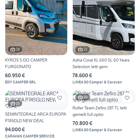
26
23
KYROS 5 GO CAMPER
Adria Coral XL 660 SL 60 Years
FURGONATO
Selection letti gem
60.950 €
78.600 €
EDY CAMPER SRL
LINEA 80 Camper & Caravan
20
25
Roller Team Zefiro 287 TL letti
SEMINTEGRALE ARCA EUROPA
gemelli full optio
P745GLG NEW DEAL
70.800 €
94.000 €
LINEA 80 Camper & Caravan
CARAVAN CAMPER SERVICE