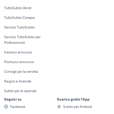
Case vacanza
TuttoSubito Vendi
Uffici e Locali
TuttoSubito Compra
commerciali
Servizio TuttoSubito
elettronica
per la casa e la
sports e hobby
Servizio TuttoSubito per
persona
Informatica
Animali
Professionisti
Arredamento e
Console e
Accessori per
Casalinghi
Inserisci annuncio
Videogiochi
animali
Elettrodomestici
Promuovi annuncio
Audio/Video
Musica e Film
Giardino e Fai da te
Consigli per la vendita
Fotografia
Libri e Riviste
Abbigliamento e
Negozi e Aziende
Telefonia
Strumenti Musicali
Accessori
Subito per le aziende
Sports
Tutto per i bambini
Seguici su
Scarica gratis l'App
Biciclette
Facebook
Subito per Android
Collezionismo