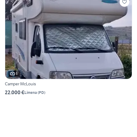
6
Camper McLouis
22.000 €
Limena
(
PD
)