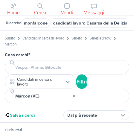
Home
Cerca
Vendi
Messaggi
monfalcone
candidati lavoro Casarsa della Delizia
Ricerche
Subito
Candidati in cerca di lavoro
Veneto
Venezia (Prov)
Marcon
Cosa cerchi?
Candidati in cerca di
Filtri
lavoro
Salva ricerca
Dal più recente
19 risultati