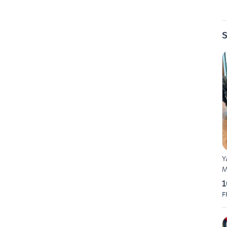
S
Y
M
1
F