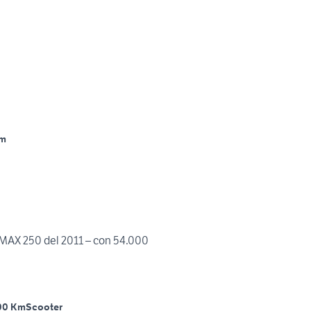
Km
011 – con 54.000
00 Km
Scooter