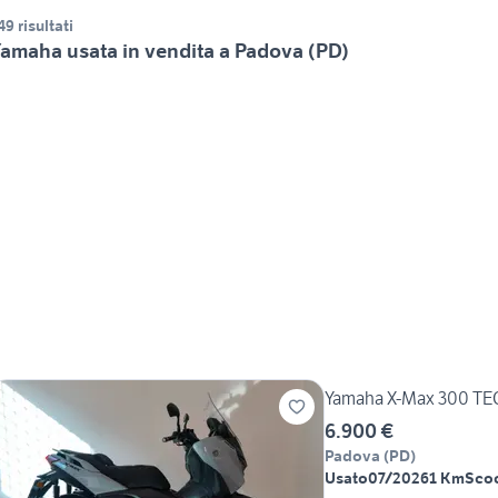
49 risultati
amaha usata in vendita a Padova (PD)
Yamaha X-Max 300 TE
6.900 €
Padova
(
PD
)
Usato
07/2026
1 Km
Sco