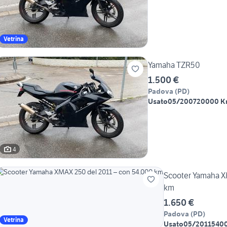
Vetrina
Yamaha TZR50
1.500 €
Padova
(
PD
)
Usato
05/2007
20000 
4
Scooter Yamaha XMAX 250 del 2
km
1.650 €
Padova
(
PD
)
Vetrina
Usato
05/2011
540