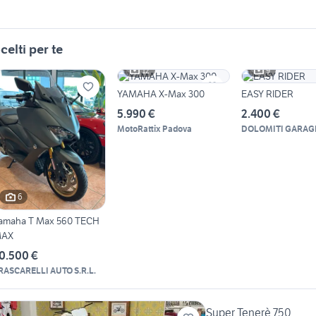
celti per te
12
9
YAMAHA X-Max 300
EASY RIDER
5.990 €
2.400 €
MotoRattix Padova
DOLOMITI GARAG
6
amaha T Max 560 TECH
AX
0.500 €
RASCARELLI AUTO S.R.L.
Super Tenerè 750