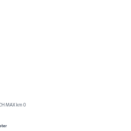
CH MAX km 0
oter