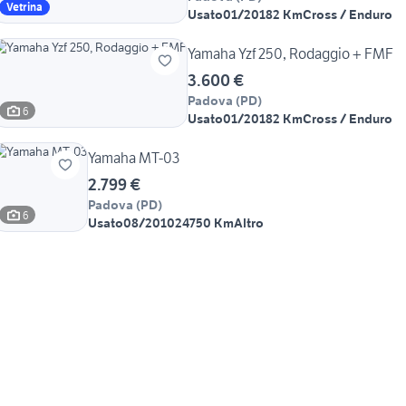
Vetrina
Usato
01/2018
2 Km
Cross / Enduro
Yamaha Yzf 250, Rodaggio + FMF
3.600 €
Padova
(
PD
)
6
Usato
01/2018
2 Km
Cross / Enduro
Yamaha MT-03
2.799 €
Padova
(
PD
)
6
Usato
08/2010
24750 Km
Altro