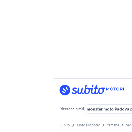
monster moto Padova p
Ricerche
simili
Subito
Moto e scooter
Yamaha
Ven