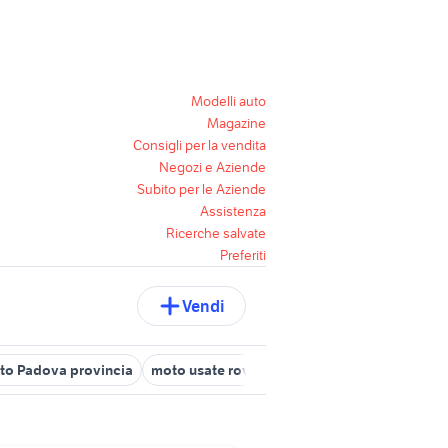
Modelli auto
Magazine
Consigli per la vendita
Negozi e Aziende
Subito per le Aziende
Assistenza
Ricerche salvate
Preferiti
Vendi
oto Padova provincia
moto usate rovolon
moto usate san pietro 