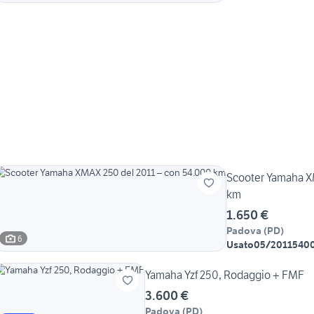
Scooter Yamaha XMAX 250 del 2
km
1.650 €
Padova
(
PD
)
6
Usato
05/2011
540
Yamaha Yzf 250, Rodaggio + FMF
3.600 €
Padova
(
PD
)