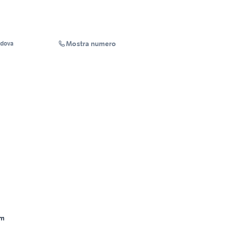
Mostra numero
adova
Km