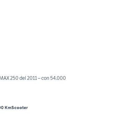
011 – con 54.000
00 Km
Scooter