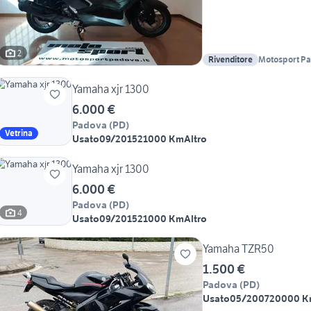
2
Rivenditore
Motosport P
Yamaha xjr 1300
6.000 €
Padova
(
PD
)
Vetrina
Usato
09/2015
21000 Km
Altro
Yamaha xjr 1300
6.000 €
Padova
(
PD
)
4
Usato
09/2015
21000 Km
Altro
Yamaha TZR50
1.500 €
Padova
(
PD
)
Usato
05/2007
20000 