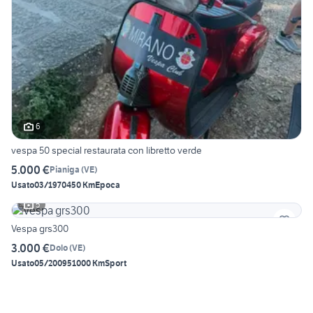
6
vespa 50 special restaurata con libretto verde
5.000 €
Pianiga
(
VE
)
Usato
03/1970
450 Km
Epoca
5
Vespa grs300
3.000 €
Dolo
(
VE
)
Usato
05/2009
51000 Km
Sport