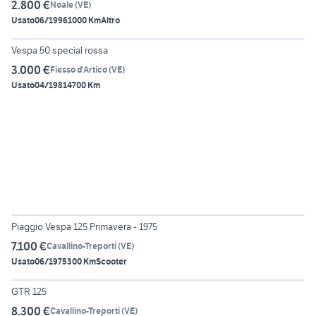
2.800 €
Noale
(
VE
)
Usato
06/1996
1000 Km
Altro
6
Vespa 50 special rossa
3.000 €
Fiesso d'Artico
(
VE
)
Usato
04/1981
4700 Km
6
Piaggio Vespa 125 Primavera - 1975
7.100 €
Cavallino-Treporti
(
VE
)
Usato
06/1975
300 Km
Scooter
6
GTR 125
8.300 €
Cavallino-Treporti
(
VE
)