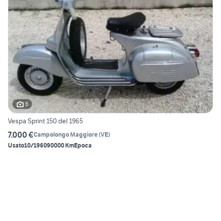
6
Vespa Sprint 150 del 1965
7.000 €
Campolongo Maggiore
(
VE
)
Usato
10/1960
90000 Km
Epoca