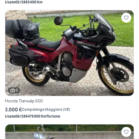
Usato
03/1983
400 Km
6
Honda Transalp 600
3.000 €
Campolongo Maggiore
(
VE
)
Usato
06/1994
75000 Km
Turismo