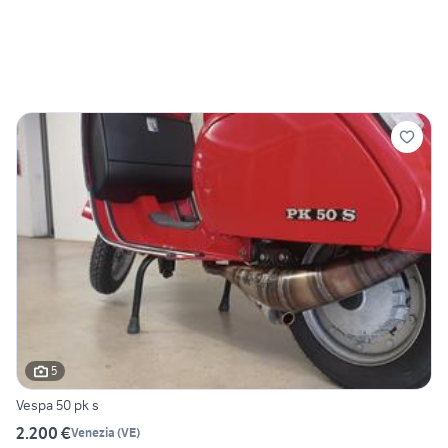
5
Vespa 50 pk s
2.200 €
Venezia
(
VE
)