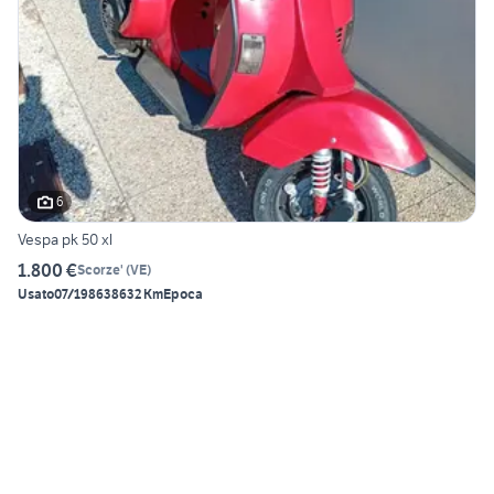
6
Vespa pk 50 xl
1.800 €
Scorze'
(
VE
)
Usato
07/1986
38632 Km
Epoca