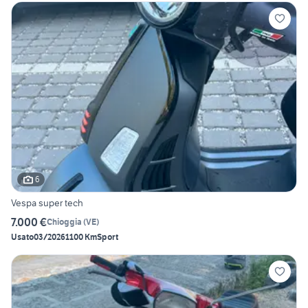
6
Vespa super tech
7.000 €
Chioggia
(
VE
)
Usato
03/2026
1100 Km
Sport