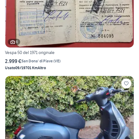
6
Vespa 50 del 1971 originale
2.999 €
San Dona' di Piave
(
VE
)
Usato
09/1970
1 Km
Altro