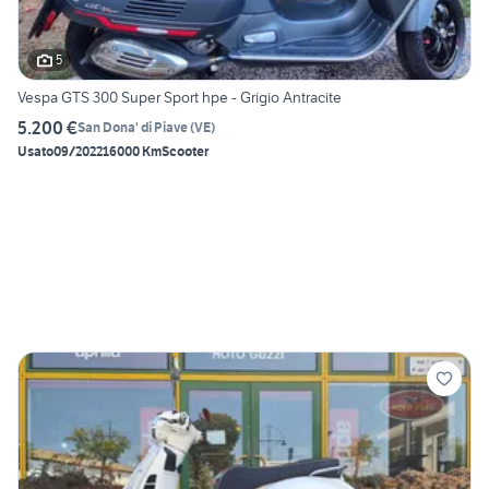
5
Vespa GTS 300 Super Sport hpe - Grigio Antracite
5.200 €
San Dona' di Piave
(
VE
)
Usato
09/2022
16000 Km
Scooter