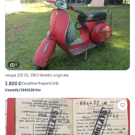
6
vespa 150 GL 1963 libretto originale
3.800 €
Cavallino-Treporti
(
VE
)
Usato
01/1960
100 Km