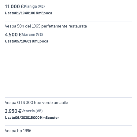
11.000 €
Pianiga
(
VE
)
Usato
01/1940
100 Km
Epoca
4
Vespa 50n del 1965 perfettamente restaurata
4.500 €
Marcon
(
VE
)
Usato
05/1960
1 Km
Epoca
6
Vespa GTS 300 hpe verde amabile
2.950 €
Venezia
(
VE
)
Usato
06/2020
15000 Km
Scooter
Vespa hp 1996