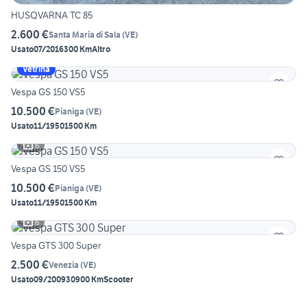
HUSQVARNA TC 85
2.600 €
Santa Maria di Sala
(
VE
)
Usato
07/2016
300 Km
Altro
Vetrina
Vespa GS 150 VS5
10.500 €
Pianiga
(
VE
)
Usato
11/1950
1500 Km
6
Vespa GS 150 VS5
10.500 €
Pianiga
(
VE
)
Usato
11/1950
1500 Km
6
Vespa GTS 300 Super
2.500 €
Venezia
(
VE
)
Usato
09/2009
30900 Km
Scooter