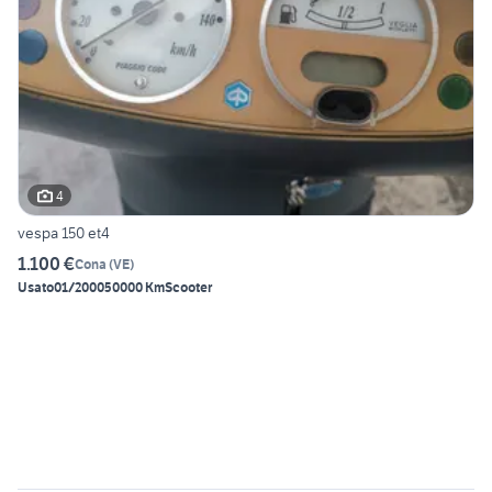
4
vespa 150 et4
1.100 €
Cona
(
VE
)
Usato
01/2000
50000 Km
Scooter