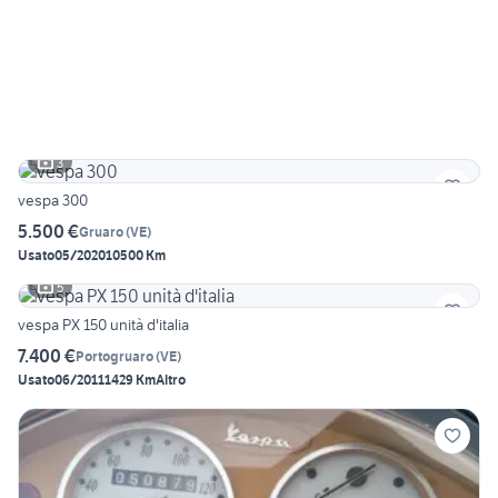
3
vespa 300
5.500 €
Gruaro
(
VE
)
Usato
05/2020
10500 Km
5
vespa PX 150 unità d'italia
7.400 €
Portogruaro
(
VE
)
Usato
06/2011
1429 Km
Altro