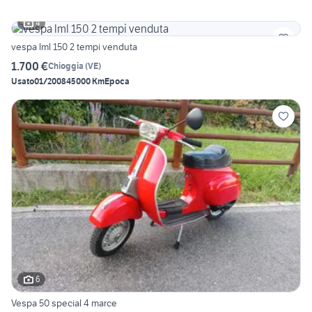
4
vespa lml 150 2 tempi venduta
1.700 €
Chioggia
(
VE
)
Usato
01/2008
45000 Km
Epoca
6
Vespa 50 special 4 marce