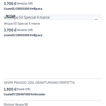
3.700 €
Venezia
(
VE
)
Usato
01/1980
3000 Km
Epoca
6
Vespa 50 Special 4 marce
3.700 €
Venezia
(
VE
)
Usato
01/1980
3000 Km
Epoca
6
VESPA PIAGGIO 200L GRANTURISMO PERFETTA
1.800 €
Noale
(
VE
)
Usato
07/2004
67000 Km
Scooter
6
Motore Vespa 98