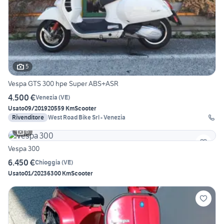
5
Vespa GTS 300 hpe Super ABS+ASR
4.500 €
Venezia
(
VE
)
Usato
09/2019
20559 Km
Scooter
Rivenditore
West Road Bike Srl - Venezia
6
Vespa 300
6.450 €
Chioggia
(
VE
)
Usato
01/2023
6300 Km
Scooter