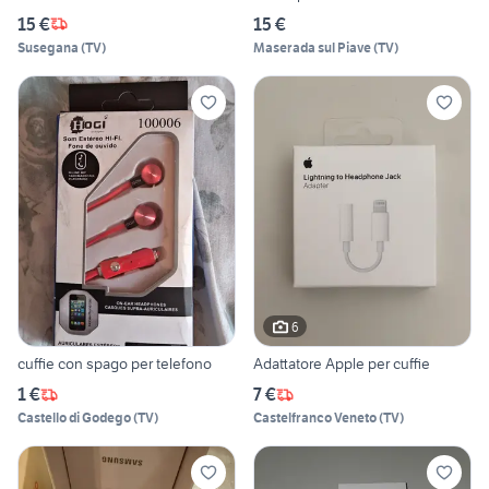
15 €
15 €
Susegana
(
TV
)
Maserada sul Piave
(
TV
)
6
cuffie con spago per telefono
Adattatore Apple per cuffie
1 €
7 €
Castello di Godego
(
TV
)
Castelfranco Veneto
(
TV
)