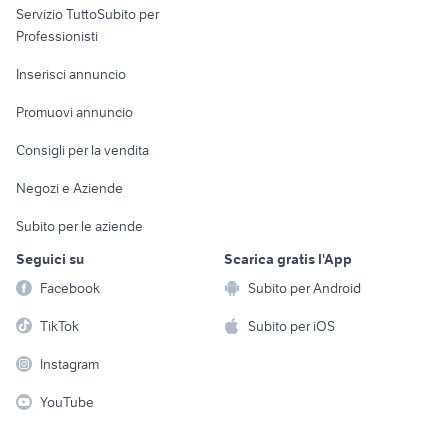
Servizio TuttoSubito per
persona
Informatica
Animali
Professionisti
Arredamento e
Console e
Accessori per
Casalinghi
Inserisci annuncio
Videogiochi
animali
Elettrodomestici
Promuovi annuncio
Audio/Video
Musica e Film
Giardino e Fai da te
Consigli per la vendita
Fotografia
Libri e Riviste
Abbigliamento e
Negozi e Aziende
Telefonia
Strumenti Musicali
Accessori
Subito per le aziende
Sports
Tutto per i bambini
Seguici su
Scarica gratis l'App
Biciclette
Facebook
Subito per Android
Collezionismo
TikTok
Subito per iOS
Instagram
YouTube