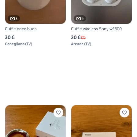
3
5
Cuffie enco buds
Cuffie wireless Sony wf 500
30 €
20 €
Conegliano
(
TV
)
Arcade
(
TV
)