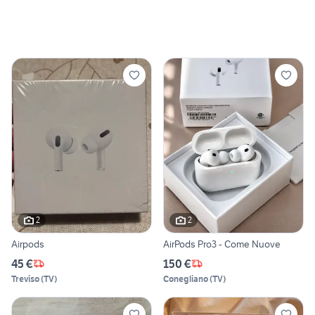
2
2
Airpods
AirPods Pro3 - Come Nuove
45 €
150 €
Treviso
(
TV
)
Conegliano
(
TV
)