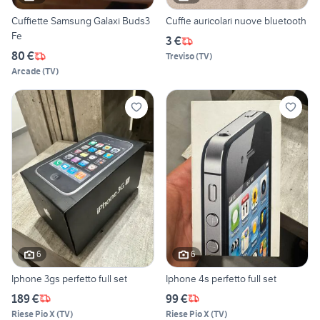
Cuffiette Samsung Galaxi Buds3
Cuffie auricolari nuove bluetooth
Fe
3 €
80 €
Treviso
(
TV
)
Arcade
(
TV
)
6
6
Iphone 3gs perfetto full set
Iphone 4s perfetto full set
189 €
99 €
Riese Pio X
(
TV
)
Riese Pio X
(
TV
)