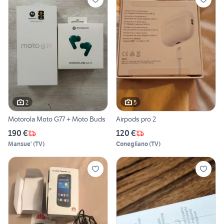
2
5
Motorola Moto G77 + Moto Buds
Airpods pro 2
190 €
120 €
Mansue'
(
TV
)
Conegliano
(
TV
)