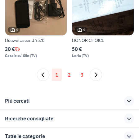
4
4
Huawei ascend Y520
HONOR CHOICE
20 €
50 €
Casale sul Sile
(
TV
)
Loria
(
TV
)
1
2
3
Più cercati
Correlati
Richerche simili
Suggerimenti
Ricerche consigliate
adattatore cuffie
motorola 2000
amazon telefonia
iphone 7
vetro s7 edge originale
lcd asus zenfone 2
honor magic
samsung telefonia
Tutte le categorie
iphone 12 pro max
Milano provincia