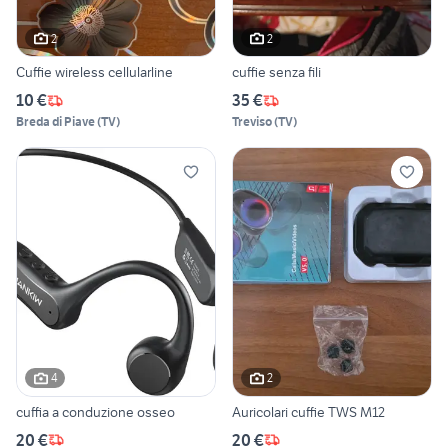
2
2
Cuffie wireless cellularline
cuffie senza fili
10 €
35 €
Breda di Piave
(
TV
)
Treviso
(
TV
)
4
2
cuffia a conduzione osseo
Auricolari cuffie TWS M12
20 €
20 €