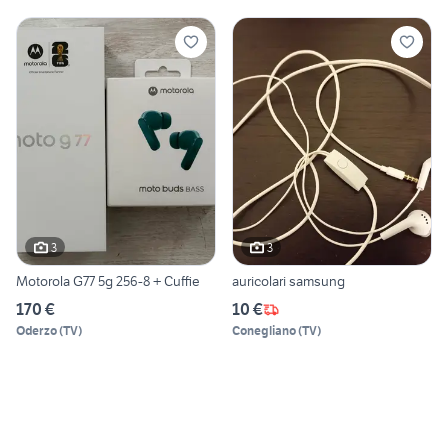
3
3
Motorola G77 5g 256-8 + Cuffie
auricolari samsung
170 €
10 €
Oderzo
(
TV
)
Conegliano
(
TV
)