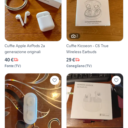
2
Cuffie Apple AirPods 2a
Cuffie Kicoeon - C6 True
generazione originali
Wireless Earbuds
40 €
29 €
Fonte
(
TV
)
Conegliano
(
TV
)