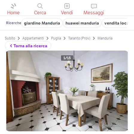
Home
Cerca
Vendi
Messaggi
giardino Manduria
huawei manduria
vendita locali 
Ricerche
Subito
Appartamenti
Puglia
Taranto (Prov)
Manduria
Torna alla ricerca
1/15