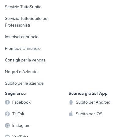
affitto appartamenti sferracavallo
case in vendita terracina
Servizio TuttoSubito
Palermo provincia
elettronica
per la casa e la
sports e hobby
case in vendita colleferro
Servizio TuttoSubito per
persona
case in affitto san giorgio jonico
Informatica
Animali
Professionisti
Arredamento e
Console e
Accessori per
Casalinghi
Inserisci annuncio
Videogiochi
animali
Elettrodomestici
Promuovi annuncio
Audio/Video
Musica e Film
Giardino e Fai da te
Consigli per la vendita
Fotografia
Libri e Riviste
Abbigliamento e
Negozi e Aziende
Telefonia
Strumenti Musicali
Accessori
Subito per le aziende
Sports
Tutto per i bambini
Seguici su
Scarica gratis l'App
Biciclette
Facebook
Subito per Android
Collezionismo
TikTok
Subito per iOS
Instagram