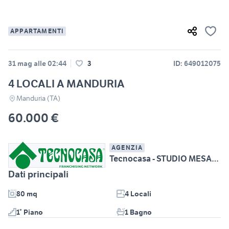
APPARTAMENTI
31 mag alle 02:44
3
ID: 649012075
4 LOCALI A MANDURIA
Manduria (TA)
60.000 €
AGENZIA
Tecnocasa - STUDIO MESAGNE CENTRO srl
Dati principali
80 mq
4 Locali
1° Piano
1 Bagno