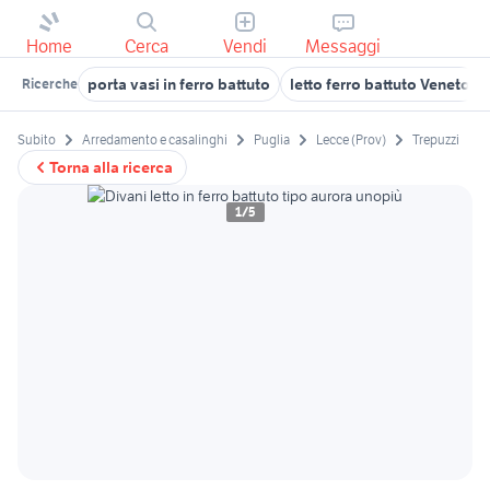
Home
Cerca
Vendi
Messaggi
porta vasi in ferro battuto
letto ferro battuto Veneto
Ricerche
Subito
Arredamento e casalinghi
Puglia
Lecce (Prov)
Trepuzzi
Torna alla ricerca
1/5