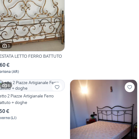
3
ESTATA LETTO FERRO BATTUTO
60 €
ortona
(
AR
)
6
etto 2 Piazze Artigianale Ferro
attuto + doghe
50 €
ivorno
(
LI
)