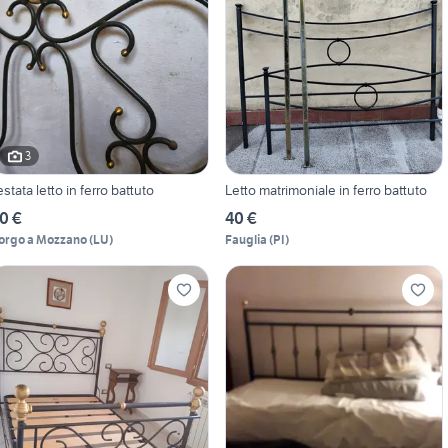
3
estata letto in ferro battuto
Letto matrimoniale in ferro battuto
0 €
40 €
orgo a Mozzano
(
LU
)
Fauglia
(
PI
)