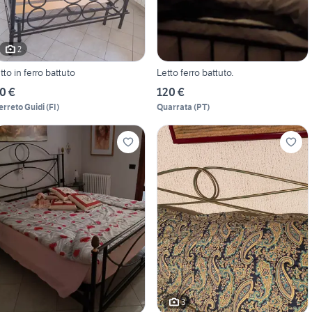
2
etto in ferro battuto
Letto ferro battuto.
0 €
120 €
erreto Guidi
(
FI
)
Quarrata
(
PT
)
3