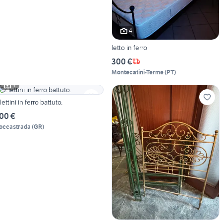
4
letto in ferro
300 €
Montecatini-Terme
(
PT
)
4
 lettini in ferro battuto.
00 €
occastrada
(
GR
)