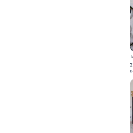
T
2
B