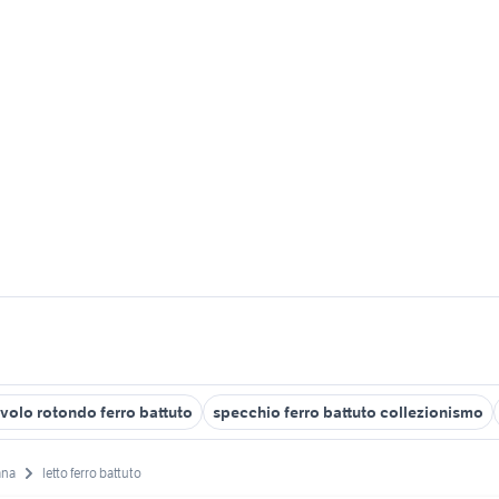
avolo rotondo ferro battuto
specchio ferro battuto collezionismo
ana
letto ferro battuto