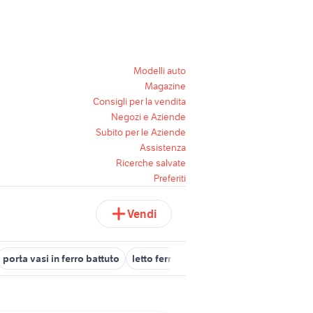
Modelli auto
Magazine
Consigli per la vendita
Negozi e Aziende
Subito per le Aziende
Assistenza
Ricerche salvate
Preferiti
Vendi
porta vasi in ferro battuto
letto ferro battuto matrimoniale oro
p