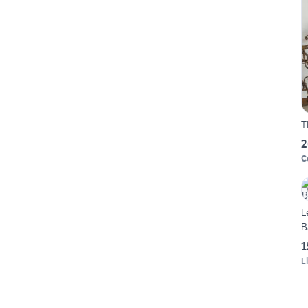
T
2
C
L
B
1
L