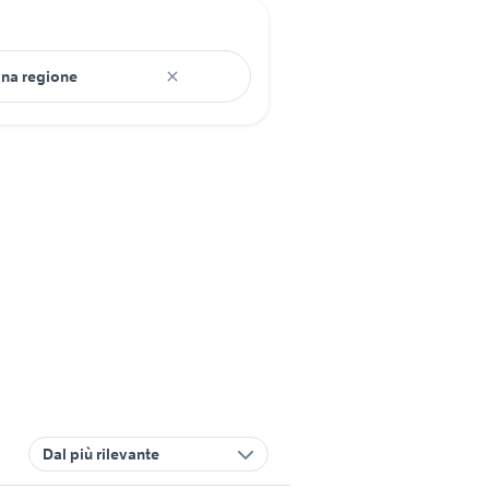
Dal più rilevante