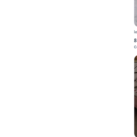
l
8
C