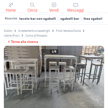
Home
Cerca
Vendi
Messaggi
tavolo bar con sgabelli
sgabelli bar
ikea sgabelli b
Ricerche
Subito
Arredamento e casalinghi
Friuli-Venezia Giulia
Udine (Prov)
Corno di Rosazzo
Torna alla ricerca
1/8