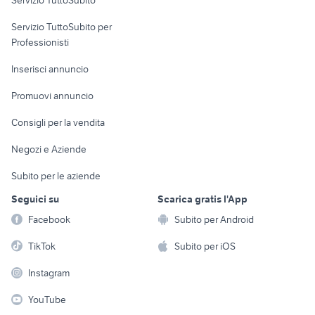
elettronica
per la casa e la
sports e hobby
regalo mobili arredamento Roma
armadio usato padova
Servizio TuttoSubito per
persona
provincia
Informatica
Animali
Professionisti
poltrona benedetta zucchetti
divani palermo
Arredamento e
Console e
Accessori per
Casalinghi
Inserisci annuncio
letti a scomparsa ikea
sedia ice calligaris
Videogiochi
animali
Elettrodomestici
Promuovi annuncio
Audio/Video
Musica e Film
Giardino e Fai da te
Consigli per la vendita
Fotografia
Libri e Riviste
Abbigliamento e
Negozi e Aziende
Telefonia
Strumenti Musicali
Accessori
Subito per le aziende
Sports
Tutto per i bambini
Seguici su
Scarica gratis l'App
Biciclette
Facebook
Subito per Android
Collezionismo
TikTok
Subito per iOS
Instagram
YouTube