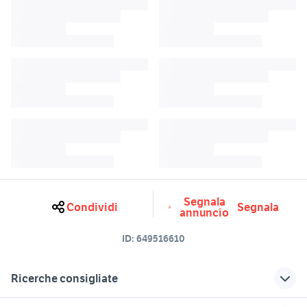
Segnala
Condividi
Segnala
annuncio
ID:
649516610
Ricerche consigliate
bar a brescia
tavoli e sedie bar stock