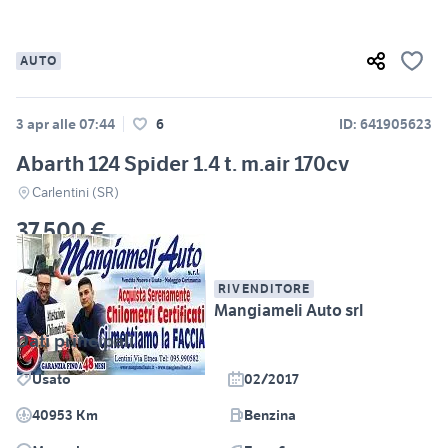
AUTO
3 apr alle 07:44
6
ID: 641905623
Abarth 124 Spider 1.4 t. m.air 170cv
Carlentini (SR)
37.500 €
RIVENDITORE
Mangiameli Auto srl
Dati principali
Usato
02/2017
40953 Km
Benzina