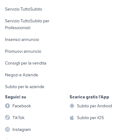
Servizio TuttoSubito
elettronica
per la casa e la
sports e hobby
Servizio TuttoSubito per
persona
Informatica
Animali
Professionisti
Arredamento e
Console e
Accessori per
Casalinghi
Inserisci annuncio
Videogiochi
animali
Elettrodomestici
Promuovi annuncio
Audio/Video
Musica e Film
Giardino e Fai da te
Consigli per la vendita
Fotografia
Libri e Riviste
Abbigliamento e
Negozi e Aziende
Telefonia
Strumenti Musicali
Accessori
Subito per le aziende
Sports
Tutto per i bambini
Seguici su
Scarica gratis l'App
Biciclette
Facebook
Subito per Android
Collezionismo
TikTok
Subito per iOS
Instagram