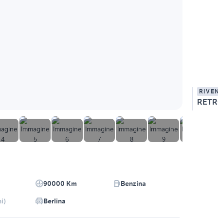
RIVE
RETRO
90000 Km
Benzina
i)
Berlina