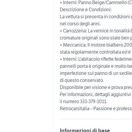
• Interni: Panno Beige/Cammello (O
Descrizione e Condizioni:
La vettura si presenta in condizioni 
nel corso degli anni.
• Carrozzeria: La vernice in tonalità 
cromature originali sono state ben 
• Meccanica: Il motore bialbero 200
stata regolarmente controllata ed è 
• Interni: L'abitacolo riflette fedelm
pannelli porta è originale e molto 
imperfezione sul panno di un sedile, 
di questo conservato.
Disponibile per visione e prova pre
Per informazioni, dettagli aggiuntiv
il numero 333-379-1011.
Retrocarsitalia – Passione e profes
Informazioni di base