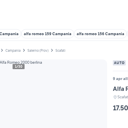
e Campania
alfa romeo 159 Campania
alfa romeo 156 Campania
Campania
Salerno (Prov)
Scafati
AUTO
1/30
9 apr al
Alfa 
Scafat
17.5