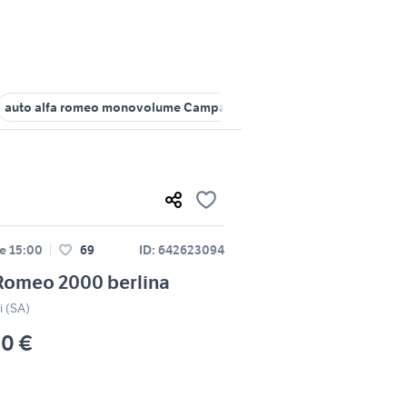
auto alfa romeo monovolume Campania
auto alfa romeo alfa ro
le 15:00
69
ID: 642623094
Romeo 2000 berlina
i (SA)
00 €