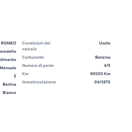
A ROMEO
Condizioni del
Usato
veicolo
 modello
Carburante
Benzina
estimento
Numero di porte
4/5
Manuale
Km
90000 Km
5
Immatricolazione
04/1970
Berlina
Bianco