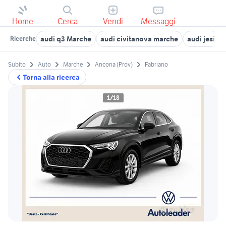
Home
Cerca
Vendi
Messaggi
audi q3 Marche
audi civitanova marche
audi jesi
Ricerche
Subito
Auto
Marche
Ancona (Prov)
Fabriano
Torna alla ricerca
1/18