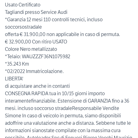
Usato Certificato
Tagliandi presso Service Audi
*Garanzia 12 mesi 110 controlli tecnici, incluso
soccorsostradale
offerta € 31.900,00 non applicabile in caso di permuta.
€ 32.900,00 Con ritiro USATO
Colore Nero metallizzato
*Telaio: WAUZZZF36N1075982
*35.243 Km
*02/2022 Immatricolazione.
LIBERTA'
di acquistare anche in contanti
CONSEGNA RAPIDA tua in 10/15 giorni importo
interamentefinanziabile. Estensione di GARANZIA fino a 36
mesi. incluso soccorso stradaleResponsabile Vendite
Simone In caso di veicolo in permuta, siamo disponibili
adoffrire una valutazione anche a distanza. Sebbene tutte le
informazioni sianostate compilate con la massima cura
possibile, Autoleader Snc di Fenucci Pieroe Vecchi Maurizio