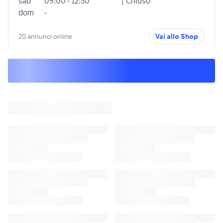
sab
09:00 - 12:30
| Chiuso
dom
-
20 annunci online
Vai allo Shop