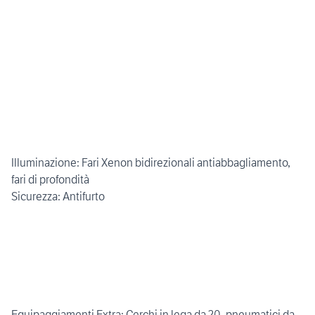
Illuminazione: Fari Xenon bidirezionali antiabbagliamento,
fari di profondità
Sicurezza: Antifurto
Equipaggiamenti Extra: Cerchi in lega da 20, pneumatici da