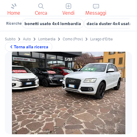
Home
Cerca
Vendi
Messaggi
bonetti usato 4x4 lombardia
dacia duster 4x4 usata l
Ricerche
Subito
Auto
Lombardia
Como (Prov)
Lurago d'Erba
Torna alla ricerca
1/18