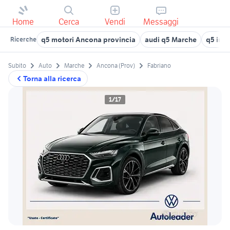
Home
Cerca
Vendi
Messaggi
q5 motori Ancona provincia
audi q5 Marche
q5 in 
Ricerche
Subito
Auto
Marche
Ancona (Prov)
Fabriano
Torna alla ricerca
1/17