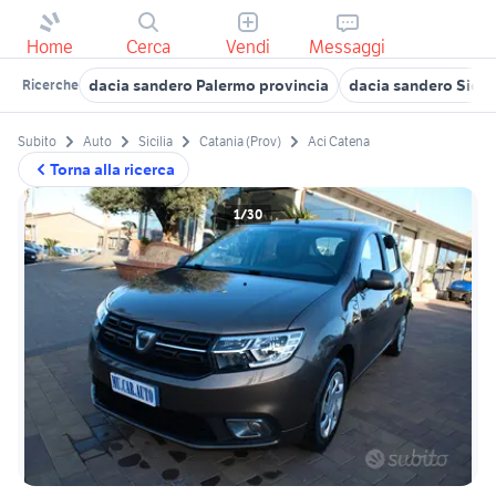
Home
Cerca
Vendi
Messaggi
dacia sandero Palermo provincia
dacia sandero Sicili
Ricerche
Subito
Auto
Sicilia
Catania (Prov)
Aci Catena
Torna alla ricerca
1/30