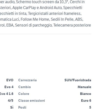
ker audio, Schermo touch screen da 10,3", Cerchi in
osteriori, Apple CarPlay e Android Auto, Specchietti
pecchietti in tinta, Tergicristalli anteriori frameless,
omatica Luci, Follow Me Home, Sedili In Pelle, ABS,
trol, EBA, Sensori di parcheggio, Telecamera posteriore
EVO
Carrozzeria
SUV/Fuoristrada
Evo 4
Cambio
Manuale
Evo 4 1.6
Colore
Bianco
4/5
Classe emissioni
Euro 6
Sì
Posti
5