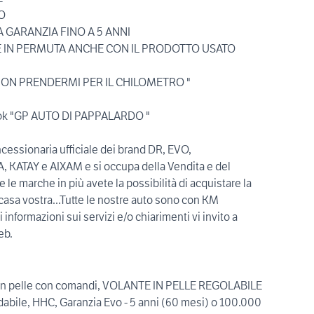
O
A GARANZIA FINO A 5 ANNI
URE IN PERMUTA ANCHE CON IL PRODOTTO USATO
" NON PRENDERMI PER IL CHILOMETRO "
book "GP AUTO DI PAPPALARDO "
ssionaria ufficiale dei brand DR, EVO,
 KATAY e AIXAM e si occupa della Vendita e del
 le marche in più avete la possibilità di acquistare la
a casa vostra...Tutte le nostre auto sono con KM
i informazioni sui servizi e/o chiarimenti vi invito a
eb.
e in pelle con comandi, VOLANTE IN PELLE REGOLABILE
dabile, HHC, Garanzia Evo - 5 anni (60 mesi) o 100.000