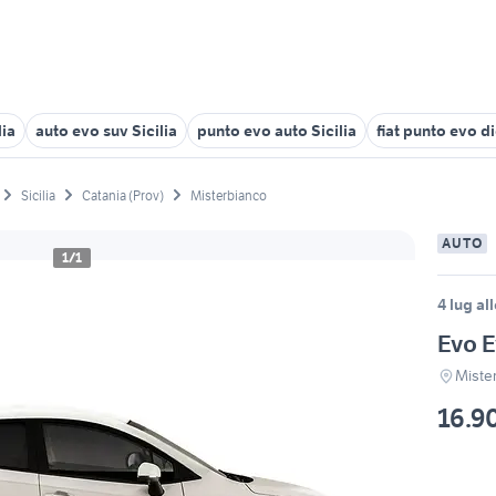
lia
auto evo suv Sicilia
punto evo auto Sicilia
fiat punto evo di
Sicilia
Catania (Prov)
Misterbianco
AUTO
1/1
4 lug al
Evo E
Miste
16.9