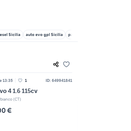
esel Sicilia
auto evo gpl Sicilia
panda 4x4 Sicilia
panda 4x4 u
le 13:35
1
ID: 649941841
vo 4 1.6 115cv
rbianco (CT)
00 €