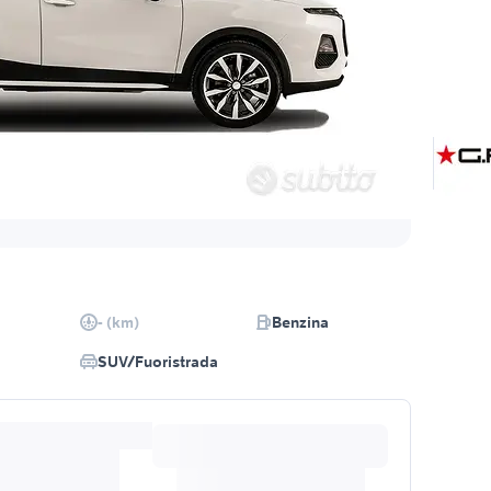
- (km)
Benzina
SUV/Fuoristrada