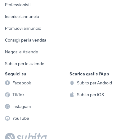
Informatica
Animali
Professionisti
auto Napoli provincia
alfa 159 ti berlina usata
Arredamento e
Console e
Accessori per
Casalinghi
Inserisci annuncio
auto usate pescara
auto Puglia
Videogiochi
animali
Elettrodomestici
Promuovi annuncio
Audio/Video
Musica e Film
Giardino e Fai da te
Consigli per la vendita
Fotografia
Libri e Riviste
Abbigliamento e
Negozi e Aziende
Telefonia
Strumenti Musicali
Accessori
Subito per le aziende
Sports
Tutto per i bambini
Seguici su
Scarica gratis l'App
Biciclette
Facebook
Subito per Android
Collezionismo
TikTok
Subito per iOS
Instagram
YouTube