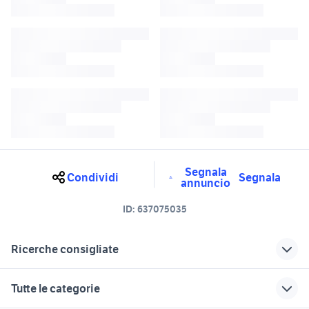
Segnala
Condividi
Segnala
annuncio
ID:
637075035
Ricerche consigliate
fiat grande punto multijet in lazio
fiat uno Roma provincia
Tutte le categorie
fiat punto motori Frosinone
porta portese annunci