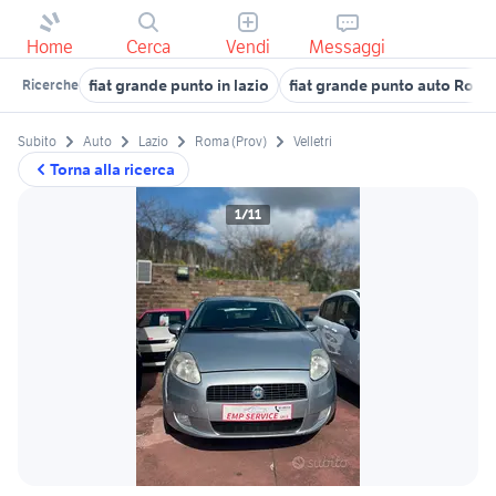
Home
Cerca
Vendi
Messaggi
fiat grande punto in lazio
fiat grande punto auto Roma
Ricerche
Subito
Auto
Lazio
Roma (Prov)
Velletri
Torna alla ricerca
1/11