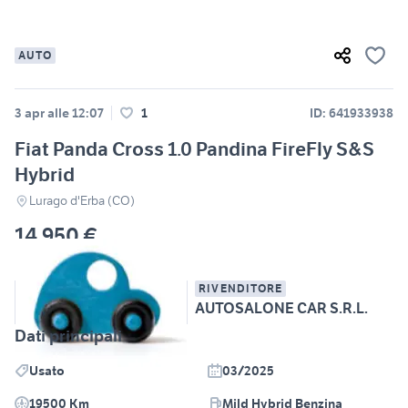
AUTO
3 apr alle 12:07
1
ID: 641933938
Fiat Panda Cross 1.0 Pandina FireFly S&S
Hybrid
Lurago d'Erba (CO)
14.950 €
RIVENDITORE
AUTOSALONE CAR S.R.L.
Dati principali
Usato
03/2025
19500 Km
Mild Hybrid Benzina