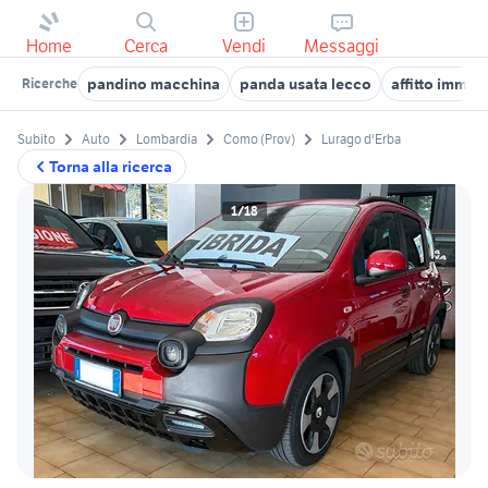
Home
Cerca
Vendi
Messaggi
pandino macchina
panda usata lecco
affitto immob
Ricerche
Subito
Auto
Lombardia
Como (Prov)
Lurago d'Erba
Torna alla ricerca
1/18