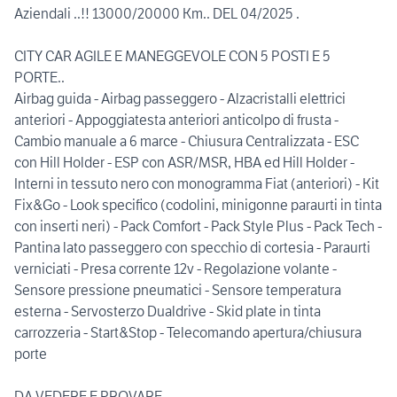
Aziendali ..!! 13000/20000 Km.. DEL 04/2025 .
CITY CAR AGILE E MANEGGEVOLE CON 5 POSTI E 5
PORTE..
Airbag guida - Airbag passeggero - Alzacristalli elettrici
anteriori - Appoggiatesta anteriori anticolpo di frusta -
Cambio manuale a 6 marce - Chiusura Centralizzata - ESC
con Hill Holder - ESP con ASR/MSR, HBA ed Hill Holder -
Interni in tessuto nero con monogramma Fiat (anteriori) - Kit
Fix&Go - Look specifico (codolini, minigonne paraurti in tinta
con inserti neri) - Pack Comfort - Pack Style Plus - Pack Tech -
Pantina lato passeggero con specchio di cortesia - Paraurti
verniciati - Presa corrente 12v - Regolazione volante -
Sensore pressione pneumatici - Sensore temperatura
esterna - Servosterzo Dualdrive - Skid plate in tinta
carrozzeria - Start&Stop - Telecomando apertura/chiusura
porte
DA VEDERE E PROVARE...