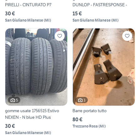
PIRELLI - CINTURATO P7
DUNLOP - FASTRESPONSE -
30 €
15 €
San Giuliano Milanese
(
MI
)
San Giuliano Milanese
(
MI
)
5
3
gomme usate 1756515 Estivo
Barre portato tutto
NEXEN - N blue HD Plus
80 €
30 €
Trezzano Rosa
(
MI
)
San Giuliano Milanese
(
MI
)