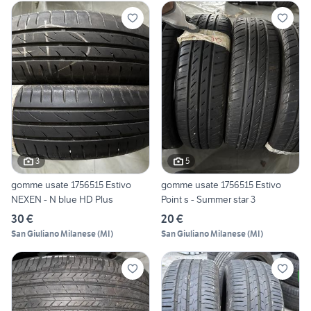
3
5
gomme usate 1756515 Estivo
gomme usate 1756515 Estivo
NEXEN - N blue HD Plus
Point s - Summer star 3
30 €
20 €
San Giuliano Milanese
(
MI
)
San Giuliano Milanese
(
MI
)