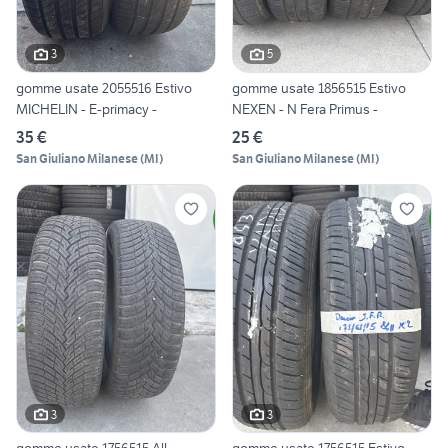
3
5
gomme usate 2055516 Estivo
gomme usate 1856515 Estivo
MICHELIN - E-primacy -
NEXEN - N Fera Primus -
35 €
25 €
San Giuliano Milanese
(
MI
)
San Giuliano Milanese
(
MI
)
3
3