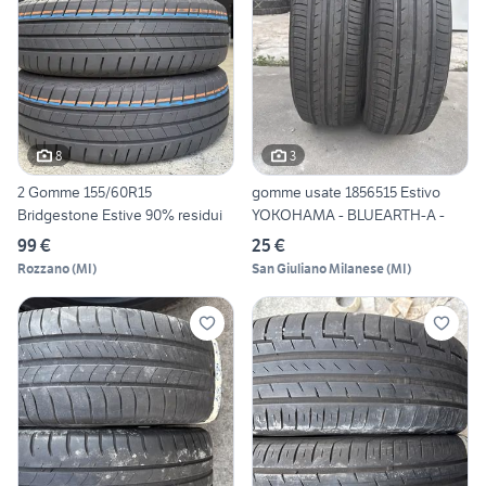
8
3
2 Gomme 155/60R15
gomme usate 1856515 Estivo
Bridgestone Estive 90% residui
YOKOHAMA - BLUEARTH-A -
99 €
25 €
Rozzano
(
MI
)
San Giuliano Milanese
(
MI
)