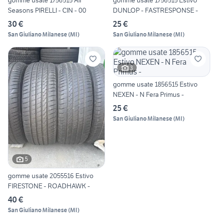
gomme usate 1756515 All
gomme usate 1756515 Estivo
Seasons PIRELLI - CIN - 00
DUNLOP - FASTRESPONSE -
30 €
25 €
San Giuliano Milanese
(
MI
)
San Giuliano Milanese
(
MI
)
3
gomme usate 1856515 Estivo
NEXEN - N Fera Primus -
25 €
San Giuliano Milanese
(
MI
)
5
gomme usate 2055516 Estivo
FIRESTONE - ROADHAWK -
40 €
San Giuliano Milanese
(
MI
)