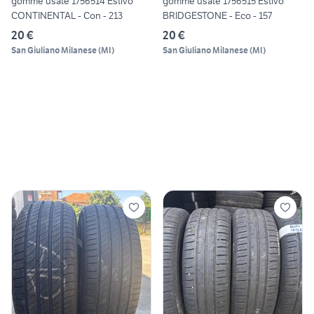
gomme usate 1756514 Estivo
gomme usate 1756515 Estivo
CONTINENTAL - Con - 213
BRIDGESTONE - Eco - 157
20 €
20 €
San Giuliano Milanese
(
MI
)
San Giuliano Milanese
(
MI
)