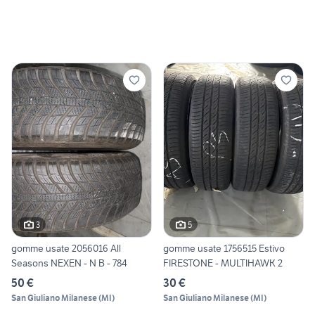
3
5
gomme usate 2056016 All
gomme usate 1756515 Estivo
Seasons NEXEN - N B - 784
FIRESTONE - MULTIHAWK 2
50 €
30 €
San Giuliano Milanese
(
MI
)
San Giuliano Milanese
(
MI
)