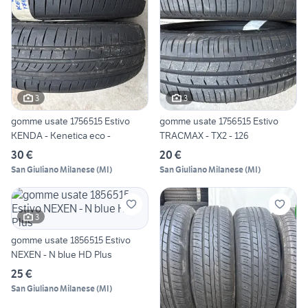
3
3
gomme usate 1756515 Estivo
gomme usate 1756515 Estivo
KENDA - Kenetica eco -
TRACMAX - TX2 - 126
30 €
20 €
San Giuliano Milanese
(
MI
)
San Giuliano Milanese
(
MI
)
3
gomme usate 1856515 Estivo
NEXEN - N blue HD Plus
25 €
San Giuliano Milanese
(
MI
)