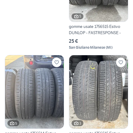
5
gomme usate 1756515 Estivo
DUNLOP - FASTRESPONSE -
25 €
San Giuliano Milanese
(
MI
)
5
3