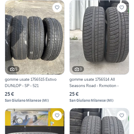
5
3
gomme usate 1756515 Estivo
gomme usate 1756514 All
DUNLOP - SP - 521
Seasons Road - Rxmotion -
25 €
25 €
San Giuliano Milanese
(
MI
)
San Giuliano Milanese
(
MI
)