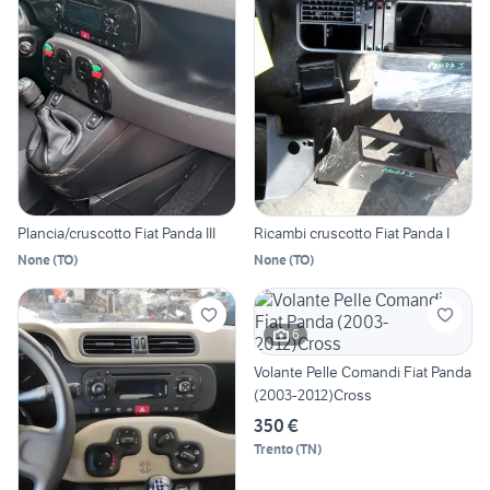
Plancia/cruscotto Fiat Panda III
Ricambi cruscotto Fiat Panda I
None
(
TO
)
None
(
TO
)
6
Volante Pelle Comandi Fiat Panda
(2003-2012)Cross
350 €
Trento
(
TN
)