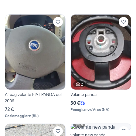
2
Airbag volante FIAT PANDA del
Volante panda
2006
50 €
72 €
Pomigliano d'Arco
(
NA
)
Cesiomaggiore
(
BL
)
5
volante new panda