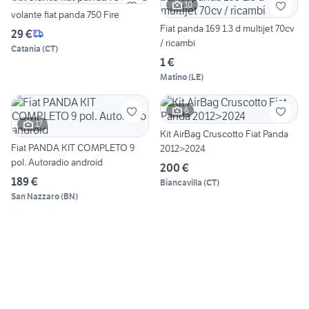
10
volante fiat panda 750 Fire
Fiat panda 169 1.3 d multijet 70cv
29 €
/ ricambi
Catania
(
CT
)
1 €
Matino
(
LE
)
6
17
Kit AirBag Cruscotto Fiat Panda
Fiat PANDA KIT COMPLETO 9
2012>2024
pol. Autoradio android
200 €
189 €
Biancavilla
(
CT
)
San Nazzaro
(
BN
)