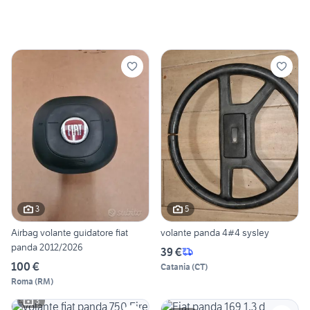
3
5
Airbag volante guidatore fiat
volante panda 4#4 sysley
panda 2012/2026
39 €
100 €
Catania
(
CT
)
Roma
(
RM
)
3