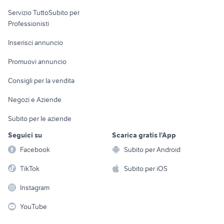
elettronica
per la casa e la
sports e hobby
Servizio TuttoSubito per
persona
Informatica
Animali
Professionisti
Arredamento e
Console e
Accessori per
Casalinghi
Inserisci annuncio
Videogiochi
animali
Elettrodomestici
Promuovi annuncio
Audio/Video
Musica e Film
Giardino e Fai da te
Consigli per la vendita
Fotografia
Libri e Riviste
Abbigliamento e
Negozi e Aziende
Telefonia
Strumenti Musicali
Accessori
Subito per le aziende
Sports
Tutto per i bambini
Seguici su
Scarica gratis l'App
Biciclette
Facebook
Subito per Android
Collezionismo
TikTok
Subito per iOS
Instagram
YouTube