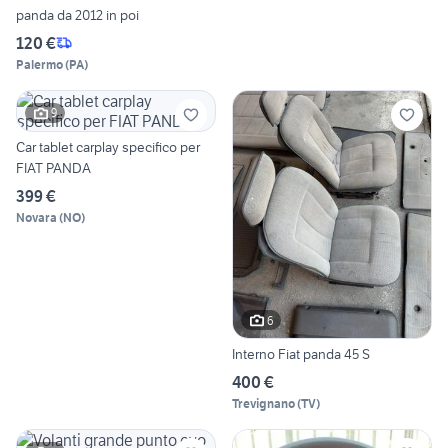
panda da 2012 in poi
120 €
Palermo
(
PA
)
9
Car tablet carplay specifico per
FIAT PANDA
399 €
Novara
(
NO
)
6
Interno Fiat panda 45 S
400 €
Trevignano
(
TV
)