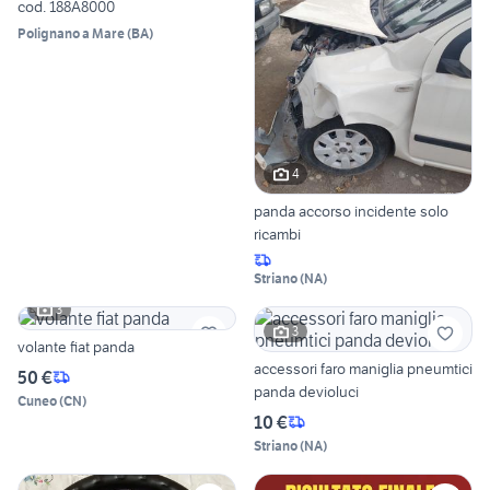
cod. 188A8000
Polignano a Mare
(
BA
)
4
panda accorso incidente solo
ricambi
Striano
(
NA
)
3
3
volante fiat panda
accessori faro maniglia pneumtici
50 €
panda devioluci
Cuneo
(
CN
)
10 €
Striano
(
NA
)