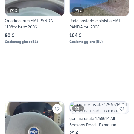
2
2
Quadro strum FIAT PANDA
Porta posteriore sinistra FIAT
1108cc benz 2006
PANDA del 2006
80 €
104 €
Cesiomaggiore
(
BL
)
Cesiomaggiore
(
BL
)
3
gomme usate 1756514 All
Seasons Road - Rxmotion -
25 €