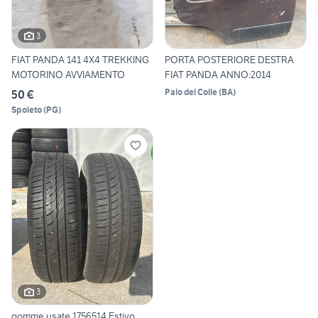
3
FIAT PANDA 141 4X4 TREKKING
PORTA POSTERIORE DESTRA
MOTORINO AVVIAMENTO
FIAT PANDA ANNO:2014
Palo del Colle
(
BA
)
50 €
Spoleto
(
PG
)
3
gomme usate 1756514 Estivo