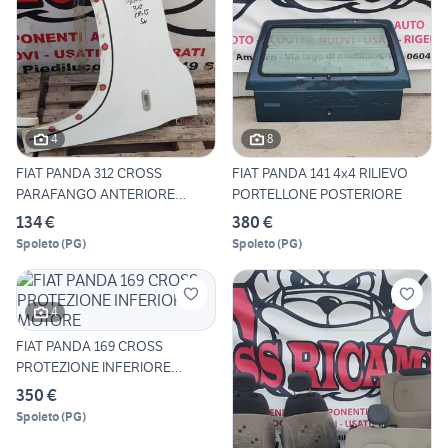
4
8
FIAT PANDA 312 CROSS
FIAT PANDA 141 4x4 RILIEVO
PARAFANGO ANTERIORE
PORTELLONE POSTERIORE
SINISTRO
134 €
380 €
Spoleto
(
PG
)
Spoleto
(
PG
)
4
FIAT PANDA 169 CROSS
PROTEZIONE INFERIORE
MOTORE
350 €
Spoleto
(
PG
)