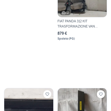
12
FIAT PANDA 312 KIT
TRASFORMAZIONE VAN
AUTOVETTURA
879 €
Spoleto
(
PG
)