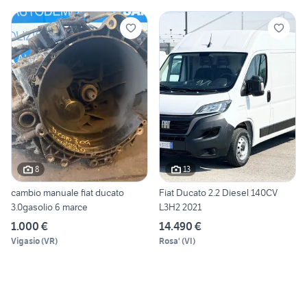
8
13
cambio manuale fiat ducato
Fiat Ducato 2.2 Diesel 140CV
3.0gasolio 6 marce
L3H2 2021
1.000 €
14.490 €
Vigasio
(
VR
)
Rosa'
(
VI
)