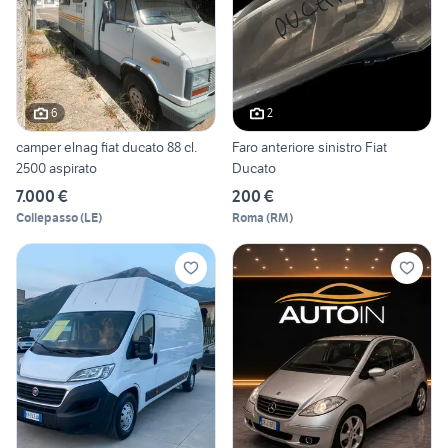
6
2
camper elnag fiat ducato 88 cl.
Faro anteriore sinistro Fiat
2500 aspirato
Ducato
7.000 €
200 €
Collepasso
(
LE
)
Roma
(
RM
)