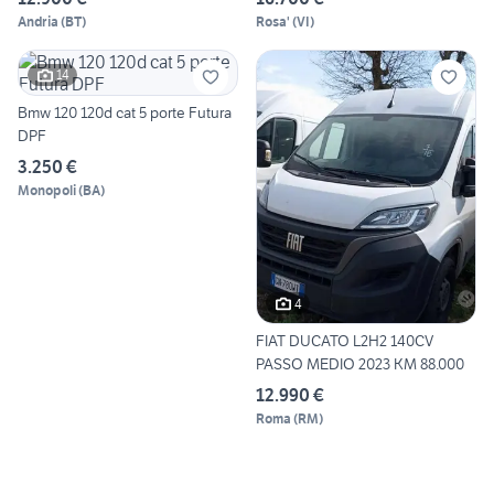
Andria
(
BT
)
Rosa'
(
VI
)
14
Bmw 120 120d cat 5 porte Futura
DPF
3.250 €
Monopoli
(
BA
)
4
FIAT DUCATO L2H2 140CV
PASSO MEDIO 2023 KM 88.000
12.990 €
Roma
(
RM
)