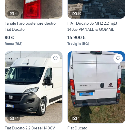
4
20
Fanale Faro posteriore destro
FIAT Ducato 35 MH2 2.2 mjt3
Fiat Ducato
140cv PIANALE & GOMME
80 €
15.900 €
Roma
(
RM
)
Treviglio
(
BG
)
12
6
Fiat Ducato 2.2 Diesel 140CV
Fiat Ducato