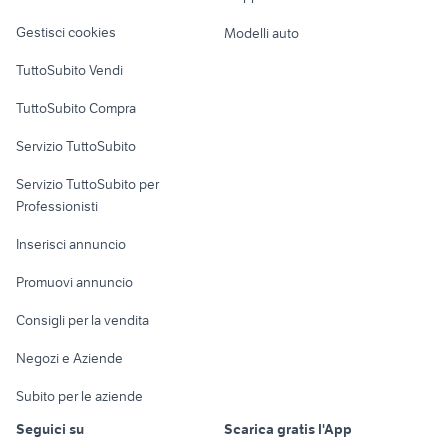
Veicoli commerciali
altro
Gestisci cookies
Modelli auto
Case vacanza
TuttoSubito Vendi
Uffici e Locali
TuttoSubito Compra
commerciali
Servizio TuttoSubito
elettronica
per la casa e la
sports e hobby
Servizio TuttoSubito per
persona
Informatica
Animali
Professionisti
Arredamento e
Console e
Accessori per
Casalinghi
Inserisci annuncio
Videogiochi
animali
Elettrodomestici
Promuovi annuncio
Audio/Video
Musica e Film
Giardino e Fai da te
Consigli per la vendita
Fotografia
Libri e Riviste
Abbigliamento e
Negozi e Aziende
Telefonia
Strumenti Musicali
Accessori
Subito per le aziende
Sports
Tutto per i bambini
Seguici su
Scarica gratis l'App
Biciclette