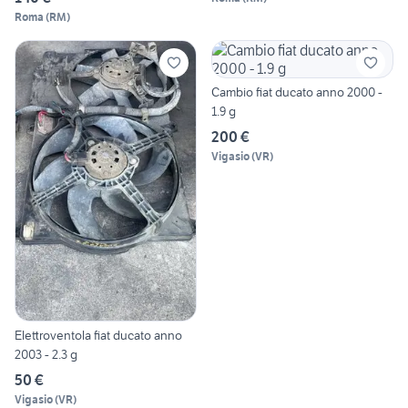
Roma
(
RM
)
Cambio fiat ducato anno 2000 -
1.9 g
200 €
Vigasio
(
VR
)
Elettroventola fiat ducato anno
2003 - 2.3 g
50 €
Vigasio
(
VR
)