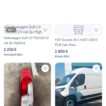
11
Volkswagen Golf 1.9 TDI/130 CV
FIAT Ducato 35 2.3 MJT 130CV
cat 3p. Highline
PLM Cab. Maxi
2.250 €
2.900 €
Monopoli
(
BA
)
Rimini
(
RN
)