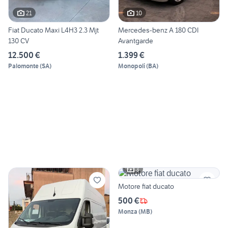
21
10
Fiat Ducato Maxi L4H3 2.3 Mjt
Mercedes-benz A 180 CDI
130 CV
Avantgarde
12.500 €
1.399 €
Palomonte
(
SA
)
Monopoli
(
BA
)
3
Motore fiat ducato
500 €
Monza
(
MB
)