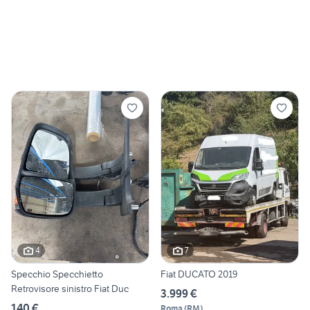
4
7
Specchio Specchietto
Fiat DUCATO 2019
Retrovisore sinistro Fiat Duc
3.999 €
140 €
Roma
(
RM
)