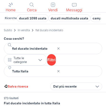
Home
Cerca
Vendi
Messaggi
ducati 1098 usata
ducati multistrada usata
camper 
Ricerche
Subito
In vendita
fiat ducato incidentato
Cosa cerchi?
Tutte le
Filtri
categorie
Salva ricerca
Dal più recente
172 risultati
Fiat ducato incidentato in tutta Italia