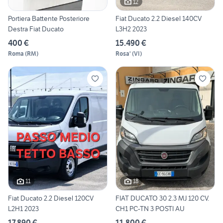
12
Portiera Battente Posteriore
Fiat Ducato 2.2 Diesel 140CV
Destra Fiat Ducato
L3H2 2023
400 €
15.490 €
Roma
(
RM
)
Rosa'
(
VI
)
11
18
Fiat Ducato 2.2 Diesel 120CV
FIAT DUCATO 30 2.3 MJ 120 CV.
L2H1 2023
CH1 PC-TN 3 POSTI AU
17.890 €
11.800 €