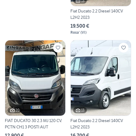
13
Fiat Ducato 2.2 Diesel 140CV
L2H2 2023
19.500 €
Rosa'
(
VI
)
20
13
FIAT DUCATO 30 2.3 MJ 120 CV.
Fiat Ducato 2.2 Diesel 140CV
PCTN CH1 3 POSTI AUT
L2H2 2023
12.900 €
16.700 €