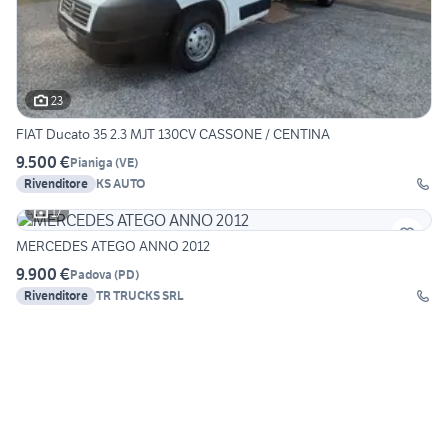
23
FIAT Ducato 35 2.3 MJT 130CV CASSONE / CENTINA
9.500 €
Pianiga
(
VE
)
Rivenditore
KS AUTO
17
MERCEDES ATEGO ANNO 2012
9.900 €
Padova
(
PD
)
Rivenditore
TR TRUCKS SRL