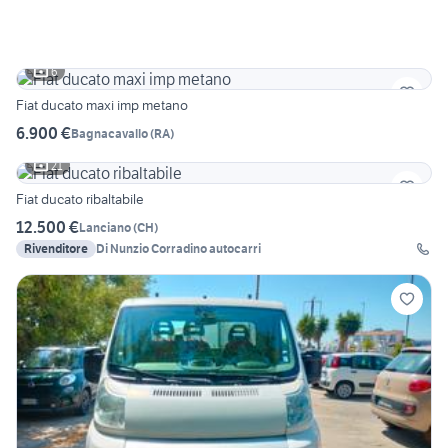
6
Fiat ducato maxi imp metano
6.900 €
Bagnacavallo
(
RA
)
21
Fiat ducato ribaltabile
12.500 €
Lanciano
(
CH
)
Rivenditore
Di Nunzio Corradino autocarri