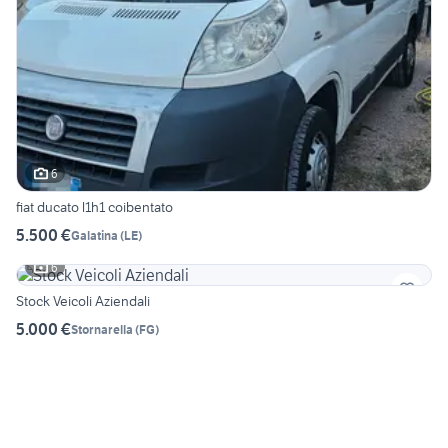
6
fiat ducato l1h1 coibentato
5.500 €
Galatina
(
LE
)
6
Stock Veicoli Aziendali
5.000 €
Stornarella
(
FG
)