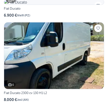
4
Fiat Ducato
6.900 €
Melfi
(
PZ
)
6
Fiat Ducato 2300 cv 130 H1 L2
8.000 €
Jesi
(
AN
)