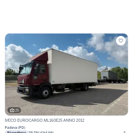
25
IVECO EUROCARGO ML160E25 ANNO 2012
Padova
(
PD
)
Rivenditore
TR TRUCKS SRL