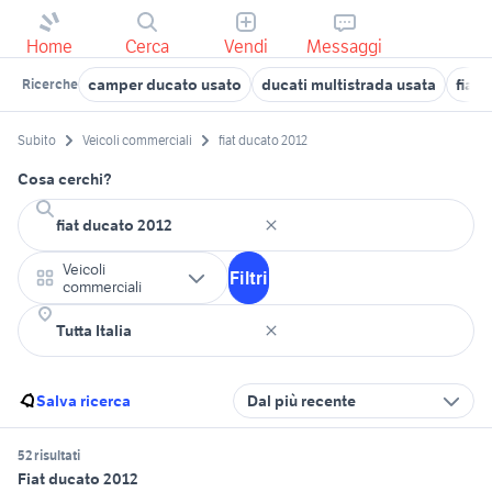
Home
Cerca
Vendi
Messaggi
camper ducato usato
ducati multistrada usata
fiat 
Ricerche
Subito
Veicoli commerciali
fiat ducato 2012
Cosa cerchi?
Veicoli
Filtri
commerciali
Salva ricerca
Dal più recente
52 risultati
Fiat ducato 2012