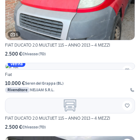
6
FIAT DUCATO 2.0 MULTIJET 115 – ANNO 2013 – 4 MEZZI
2.500 €
Chivasso
(
TO
)
Vetrina
Fiat
10.000 €
Seren del Grappa
(
BL
)
Rivenditore
NEJJAM S.R.L.
FIAT DUCATO 2.0 MULTIJET 115 – ANNO 2013 – 4 MEZZI
2.500 €
Chivasso
(
TO
)