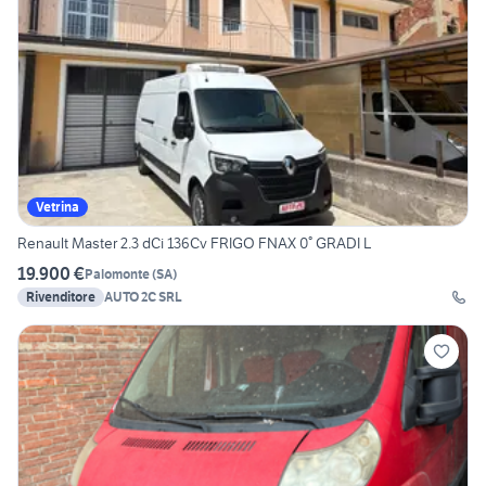
Vetrina
Renault Master 2.3 dCi 136Cv FRIGO FNAX 0° GRADI L
19.900 €
Palomonte
(
SA
)
Rivenditore
AUTO 2C SRL