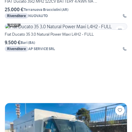
FIAT Ducato 35Q MH2 122CV BATTERY 47kWh IVA ...
25.000 €
Terranuova Bracciolini
(
AR
)
Rivenditore
NUOVAUTO
16
Fiat Ducato 35 3.0 Natural Power Maxi L4H2 - FULL
9.500 €
Bari
(
BA
)
Rivenditore
AP SERVICE SRL