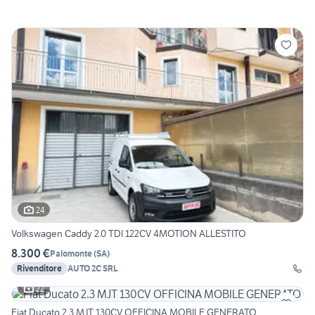
24
Volkswagen Caddy 2.0 TDI 122CV 4MOTION ALLESTITO
8.300 €
Palomonte
(
SA
)
Rivenditore
AUTO 2C SRL
22
Fiat Ducato 2.3 MJT 130CV OFFICINA MOBILE GENERATO