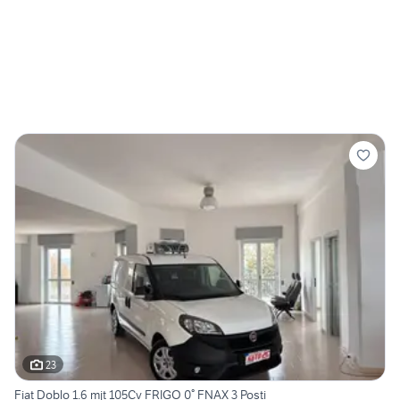
23
Fiat Doblo 1.6 mjt 105Cv FRIGO 0° FNAX 3 Posti