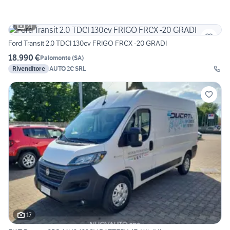
23
Ford Transit 2.0 TDCI 130cv FRIGO FRCX -20 GRADI
18.990 €
Palomonte
(
SA
)
Rivenditore
AUTO 2C SRL
17