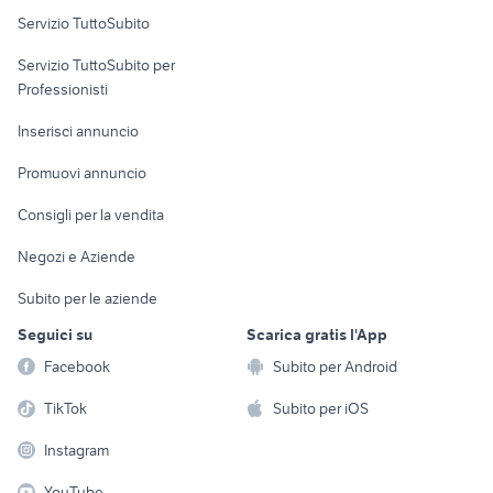
Servizio TuttoSubito
elettronica
per la casa e la
sports e hobby
Servizio TuttoSubito per
persona
Informatica
Animali
Professionisti
Arredamento e
Console e
Accessori per
Casalinghi
Inserisci annuncio
Videogiochi
animali
Elettrodomestici
Promuovi annuncio
Audio/Video
Musica e Film
Giardino e Fai da te
Consigli per la vendita
Fotografia
Libri e Riviste
Abbigliamento e
Negozi e Aziende
Telefonia
Strumenti Musicali
Accessori
Subito per le aziende
Sports
Tutto per i bambini
Seguici su
Scarica gratis l'App
Biciclette
Facebook
Subito per Android
Collezionismo
TikTok
Subito per iOS
Instagram
YouTube