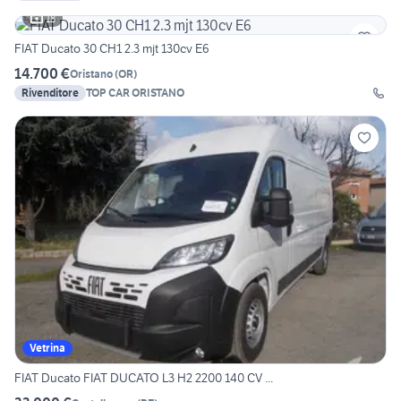
18
FIAT Ducato 30 CH1 2.3 mjt 130cv E6
14.700 €
Oristano
(
OR
)
Rivenditore
TOP CAR ORISTANO
Vetrina
FIAT Ducato FIAT DUCATO L3 H2 2200 140 CV ...