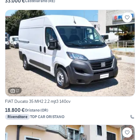
33.000 €
Castellarano
(
RE
)
17
FIAT Ducato 35 MH2 2.2 mjt3 140cv
18.800 €
Oristano
(
OR
)
Rivenditore
TOP CAR ORISTANO