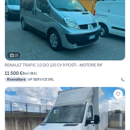
15
RENAULT TRAFIC 2.0 DCI 120 CV 9 POSTI - MOTORE RIF
11.500 €
Bari
(
BA
)
Rivenditore
AP SERVICE SRL