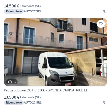
14.500 €
Palomonte
(
SA
)
Rivenditore
AUTO 2C SRL
23
Peugeot Boxer 2.0 Hdi 130Cv SPONDA CARICATRICE L1
13.500 €
Palomonte
(
SA
)
Rivenditore
AUTO 2C SRL