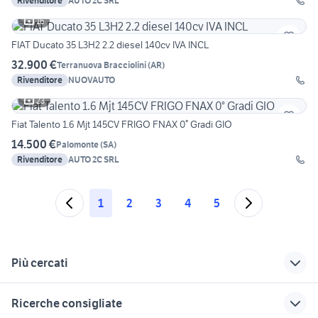
Rivenditore
AUTO 2C SRL
16
FIAT Ducato 35 L3H2 2.2 diesel 140cv IVA INCL
32.900 €
Terranuova Bracciolini
(
AR
)
Rivenditore
NUOVAUTO
23
Fiat Talento 1.6 Mjt 145CV FRIGO FNAX 0° Gradi GIO
14.500 €
Palomonte
(
SA
)
Rivenditore
AUTO 2C SRL
1
2
3
4
5
Più cercati
Correlati
Richerche simili
Suggerimenti
Ricerche consigliate
ducati multistrada
fiat ducato passo
fiat ducato