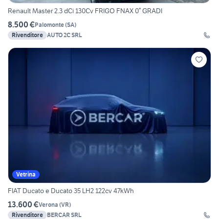
Renault Master 2.3 dCi 130Cv FRIGO FNAX 0° GRADI
8.500 €
Palomonte
(
SA
)
Rivenditore
AUTO 2C SRL
Vetrina
FIAT Ducato e Ducato 35 LH2 122cv 47kWh
13.600 €
Verona
(
VR
)
Rivenditore
BERCAR SRL