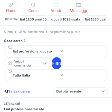
Home
Cerca
Vendi
Messaggi
fiat 1100 anni 50
ducati 1098 usata
fiat 1880 usato
Ricerche
Subito
Veicoli commerciali
fiat professional ducato
Cosa cerchi?
Veicoli
Filtri
commerciali
Salva ricerca
Dal più recente
167 risultati
Fiat professional ducato