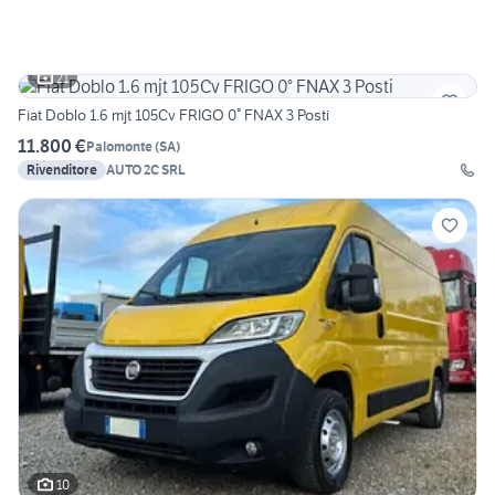
21
Fiat Doblo 1.6 mjt 105Cv FRIGO 0° FNAX 3 Posti
11.800 €
Palomonte
(
SA
)
Rivenditore
AUTO 2C SRL
10