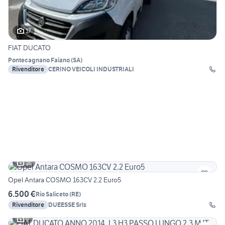
17
FIAT DUCATO
Pontecagnano Faiano
(
SA
)
Rivenditore
CERINO VEICOLI INDUSTRIALI
16
Opel Antara COSMO 163CV 2.2 Euro5
6.500 €
Rio Saliceto
(
RE
)
Rivenditore
DUEESSE Srls
9