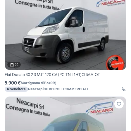
22
Fiat Ducato 30 2.3 MJT 120 CV (PC-TN L1H1)CLIMA-OT
5.900 €
Martignana di Po
(
CR
)
Rivenditore
Neacarpi srl VEICOLI COMMERCIALI