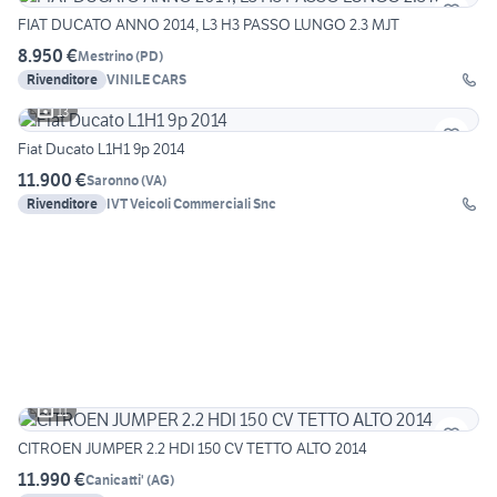
FIAT DUCATO ANNO 2014, L3 H3 PASSO LUNGO 2.3 MJT
8.950 €
Mestrino
(
PD
)
Rivenditore
VINILE CARS
13
Fiat Ducato L1H1 9p 2014
11.900 €
Saronno
(
VA
)
Rivenditore
IVT Veicoli Commerciali Snc
11
CITROEN JUMPER 2.2 HDI 150 CV TETTO ALTO 2014
11.990 €
Canicatti'
(
AG
)