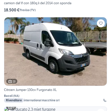
camion daf lf con 180q.li del 2014 con sponda
18.500 €
Treviso
(
TV
)
19
Citroen Jumper 130cv Furgonato XL
Bacoli
(
NA
)
Rivenditore
international macchine srl
9