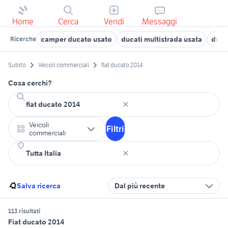
Home
Cerca
Vendi
Messaggi
camper ducato usato
ducati multistrada usata
duca
Ricerche
Subito
Veicoli commerciali
fiat ducato 2014
Cosa cerchi?
Veicoli
Filtri
commerciali
Salva ricerca
Dal più recente
113 risultati
Fiat ducato 2014