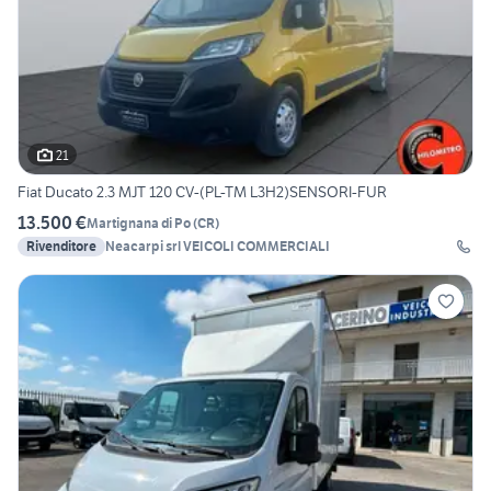
21
Fiat Ducato 2.3 MJT 120 CV-(PL-TM L3H2)SENSORI-FUR
13.500 €
Martignana di Po
(
CR
)
Rivenditore
Neacarpi srl VEICOLI COMMERCIALI