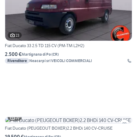
23
Fiat Ducato 33 2.5 TD 115 CV (PM-TM L2H2)
2.500 €
Martignana di Po
(
CR
)
Rivenditore
Neacarpi srl VEICOLI COMMERCIALI
29
Fiat Ducato (PEUGEOUT BOXER)2.2 BHDi 140 CV-CRUISE
19.500 €
Martignana di Po
(
CR
)