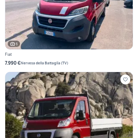
6
Fiat
7.990 €
Nervesa della Battaglia
(
TV
)