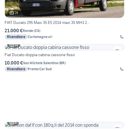
26
FIAT Ducato 295 Maxi 35 E5 2014 maxi 35 MH1 2...
21.000 €
Rende
(
CS
)
Rivenditore
Carlomagno srl
14
Fiat Ducato doppia cabina cassone fisso
10.000 €
San Michele Salentino
(
BR
)
Rivenditore
Pronto Car Sud
6