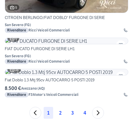
9
CITROEN BERLINGO/FIAT DOBLO' FURGONE DI SERIE
San Severo
(
FG
)
Rivenditore
Ricci Veicoli Commerciali
9
FIAT DUCATO FURGONE DI SERIE LH1
San Severo
(
FG
)
Rivenditore
Ricci Veicoli Commerciali
16
Fiat Doblo 1.3 Mtj 95cv AUTOCARRO 5 POSTI 2019
8.500 €
Avezzano
(
AQ
)
Rivenditore
F3Motor's Veicoli Commerciali
1
2
3
4