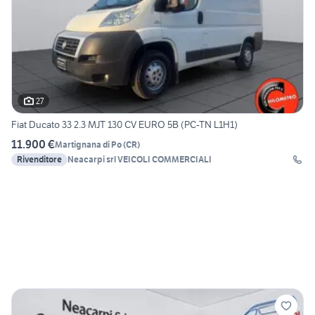
27
Fiat Ducato 33 2.3 MJT 130 CV EURO 5B (PC-TN L1H1)
11.900 €
Martignana di Po
(
CR
)
Rivenditore
Neacarpi srl VEICOLI COMMERCIALI