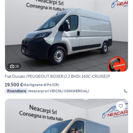
28
Fiat Ducato (PEUGEOUT BOXER)2.2 BHDi 140C-CRUISE(P
19.500 €
Martignana di Po
(
CR
)
Rivenditore
Neacarpi srl VEICOLI COMMERCIALI