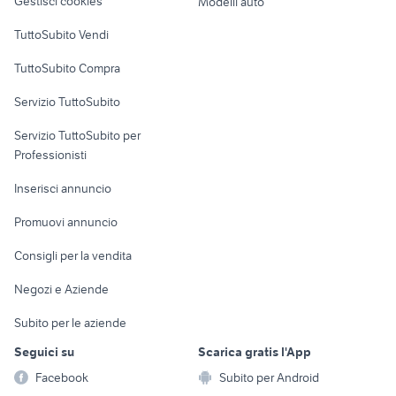
Gestisci cookies
Modelli auto
Case vacanza
TuttoSubito Vendi
Uffici e Locali
TuttoSubito Compra
commerciali
Servizio TuttoSubito
elettronica
per la casa e la
sports e hobby
Servizio TuttoSubito per
persona
Informatica
Animali
Professionisti
Arredamento e
Console e
Accessori per
Casalinghi
Inserisci annuncio
Videogiochi
animali
Elettrodomestici
Promuovi annuncio
Audio/Video
Musica e Film
Giardino e Fai da te
Consigli per la vendita
Fotografia
Libri e Riviste
Abbigliamento e
Negozi e Aziende
Telefonia
Strumenti Musicali
Accessori
Subito per le aziende
Sports
Tutto per i bambini
Seguici su
Scarica gratis l'App
Biciclette
Facebook
Subito per Android