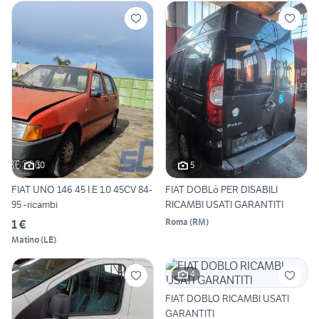
10
5
FIAT UNO 146 45 I.E 1.0 45CV 84-
FIAT DOBLò PER DISABILI
95 -ricambi
RICAMBI USATI GARANTITI
Roma
(
RM
)
1 €
Matino
(
LE
)
4
FIAT DOBLO RICAMBI USATI
GARANTITI