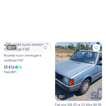
10
Ricambi nuovi omologati e
certificati FIAT
15 €
Trani
(
BT
)
8
Fiat uno 146 45 i.e 1.0 45cv 84-95