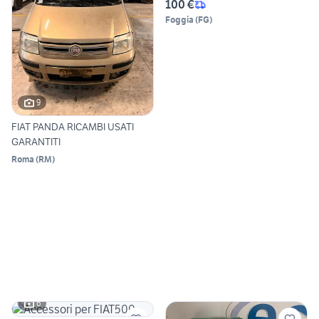
100 €
Foggia
(
FG
)
9
FIAT PANDA RICAMBI USATI
GARANTITI
Roma
(
RM
)
6