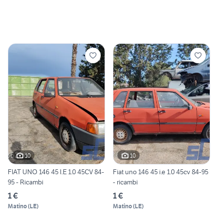
10
10
FIAT UNO 146 45 I.E 1.0 45CV 84-
Fiat uno 146 45 i.e 1.0 45cv 84-95
95 - Ricambi
- ricambi
1 €
1 €
Matino
(
LE
)
Matino
(
LE
)