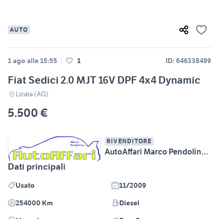
AUTO
1 ago alle 15:55
1
ID: 646338499
Fiat Sedici 2.0 MJT 16V DPF 4x4 Dynamic
Licata (AG)
5.500 €
RIVENDITORE
AutoAffari Marco Pendolino SS115 km233 Licata (AG)
Dati principali
Usato
11/2009
254000 Km
Diesel