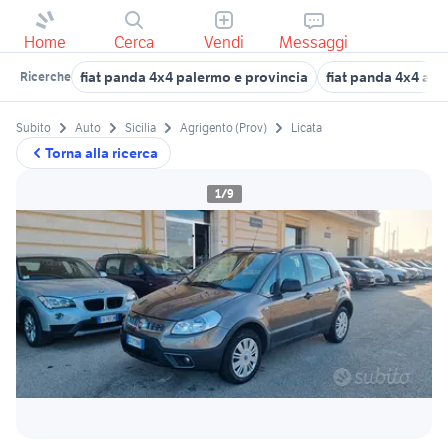
Home
Cerca
Vendi
Messaggi
fiat panda 4x4 palermo e provincia
fiat panda 4x4 acc
Ricerche
Subito
Auto
Sicilia
Agrigento (Prov)
Licata
Torna alla ricerca
1/9