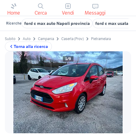
Home
Cerca
Vendi
Messaggi
ford c max auto Napoli provincia
ford c max usata c
Ricerche
Subito
Auto
Campania
Caserta (Prov)
Pietramelara
Torna alla ricerca
1/9