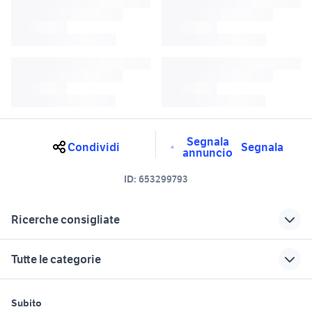
Segnala
Condividi
Segnala
annuncio
ID:
653299793
Ricerche consigliate
ford Salerno provincia
affitto case vacanza b Napoli
Tutte le categorie
s max Campania
t max 530 usato napoli
auto ford c max business
motori
immobili
lavoro e servizi
ford fusion Campania
Campania
Subito