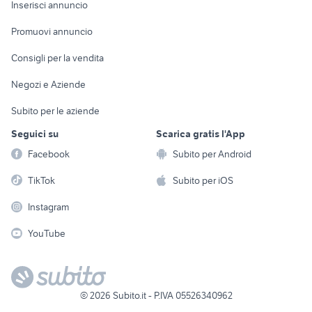
Casalinghi
Inserisci annuncio
Videogiochi
animali
Elettrodomestici
Promuovi annuncio
Audio/Video
Musica e Film
Giardino e Fai da te
Consigli per la vendita
Fotografia
Libri e Riviste
Abbigliamento e
Negozi e Aziende
Telefonia
Strumenti Musicali
Accessori
Subito per le aziende
Sports
Tutto per i bambini
Seguici su
Scarica gratis l'App
Biciclette
Facebook
Subito per Android
Collezionismo
TikTok
Subito per iOS
Instagram
YouTube
©
2026
Subito.it - P.IVA 05526340962