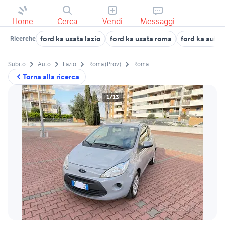
Home
Cerca
Vendi
Messaggi
ford ka usata lazio
ford ka usata roma
ford ka auto
Ricerche
Subito
Auto
Lazio
Roma (Prov)
Roma
Torna alla ricerca
1/13