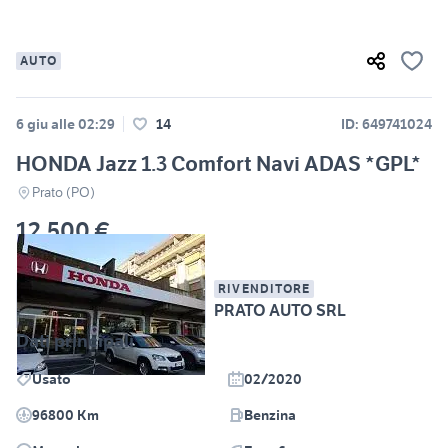
AUTO
6 giu alle 02:29
14
ID: 649741024
HONDA Jazz 1.3 Comfort Navi ADAS *GPL*
Prato (PO)
12.500 €
RIVENDITORE
PRATO AUTO SRL
Dati principali
Usato
02/2020
96800 Km
Benzina