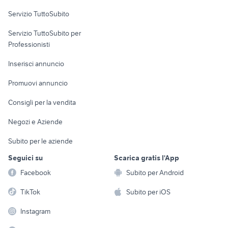
Servizio TuttoSubito
elettronica
per la casa e la
sports e hobby
Servizio TuttoSubito per
persona
Informatica
Animali
Professionisti
Arredamento e
Console e
Accessori per
Casalinghi
Inserisci annuncio
Videogiochi
animali
Elettrodomestici
Promuovi annuncio
Audio/Video
Musica e Film
Giardino e Fai da te
Consigli per la vendita
Fotografia
Libri e Riviste
Abbigliamento e
Negozi e Aziende
Telefonia
Strumenti Musicali
Accessori
Subito per le aziende
Sports
Tutto per i bambini
Seguici su
Scarica gratis l'App
Biciclette
Facebook
Subito per Android
Collezionismo
TikTok
Subito per iOS
Instagram