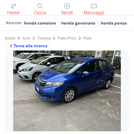
Home
Cerca
Vendi
Messaggi
honda camaiore
honda gavorrano
honda ponsacco
Ricerche
Subito
Auto
Toscana
Prato (Prov)
Prato
Torna alla ricerca
1/8