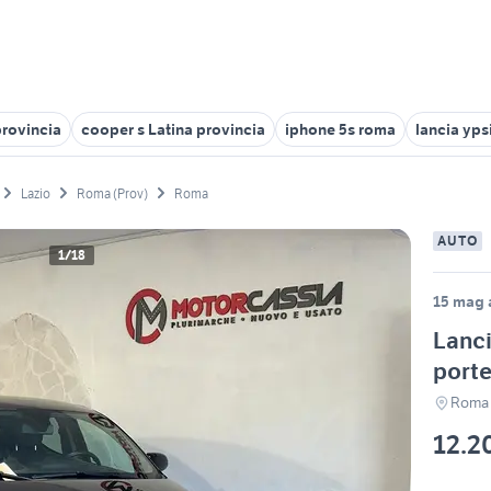
provincia
cooper s Latina provincia
iphone 5s roma
lancia ypsi
Lazio
Roma (Prov)
Roma
AUTO
1/18
15 mag a
Lanci
porte
Roma
12.2