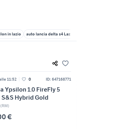
lon in lazio
auto lancia delta s4 Lazio
samsung s5 usato roma
lle 11:52
0
ID: 647168771
a Ypsilon 1.0 FireFly 5
 S&S Hybrid Gold
 (RM)
00 €