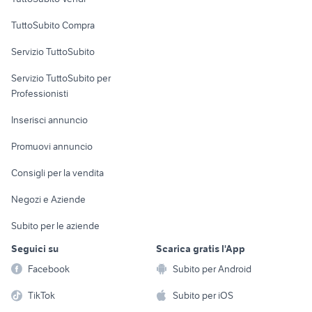
mercedes benz 280 se
toyota rav4
Uffici e Locali
TuttoSubito Compra
alfa romeo tonale
toyota aygo usata roma
commerciali
alfa 90
fiat panda auto
Servizio TuttoSubito
elettronica
per la casa e la
sports e hobby
Servizio TuttoSubito per
persona
Informatica
Animali
Professionisti
Arredamento e
Console e
Accessori per
Casalinghi
Inserisci annuncio
Videogiochi
animali
Elettrodomestici
Promuovi annuncio
Audio/Video
Musica e Film
Giardino e Fai da te
Consigli per la vendita
Fotografia
Libri e Riviste
Abbigliamento e
Negozi e Aziende
Telefonia
Strumenti Musicali
Accessori
Subito per le aziende
Sports
Tutto per i bambini
Seguici su
Scarica gratis l'App
Biciclette
Facebook
Subito per Android
Collezionismo
TikTok
Subito per iOS