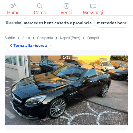
Home
Cerca
Vendi
Messaggi
mercedes benz caserta e provincia
mercedes benz vei
Ricerche
Subito
Auto
Campania
Napoli (Prov)
Pompei
Torna alla ricerca
1/21