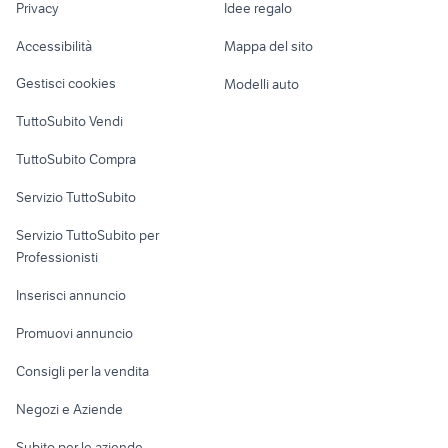
stufa pellet usata 200 euro
auto cabrio
Privacy
Idee regalo
Garage e box
Caravan e Camper
auto usate mantova
lml star 200
Accessibilità
Mappa del sito
Loft, mansarde e
auto usate lecco
mercedes classe b Marche
Veicoli commerciali
altro
Gestisci cookies
Modelli auto
mercedes classe gla
auto mercedes classe gla Molise
Case vacanza
auto mercedes classe gla
TuttoSubito Vendi
mercedes classe gla Campania
Basilicata
Uffici e Locali
TuttoSubito Compra
commerciali
mercedes classe a premium
mercedes classe premium amg
usata
Servizio TuttoSubito
elettronica
per la casa e la
sports e hobby
mercedes classe a 180 d
auto grandinate
Servizio TuttoSubito per
persona
premium
Informatica
Animali
Professionisti
auto usate reggio emilia
golf 8 usata
Arredamento e
Console e
Accessori per
Casalinghi
Inserisci annuncio
bmw e90
auto usate tertenia
Videogiochi
animali
Elettrodomestici
Promuovi annuncio
Audio/Video
Musica e Film
Giardino e Fai da te
Consigli per la vendita
Fotografia
Libri e Riviste
Abbigliamento e
Negozi e Aziende
Telefonia
Strumenti Musicali
Accessori
Subito per le aziende