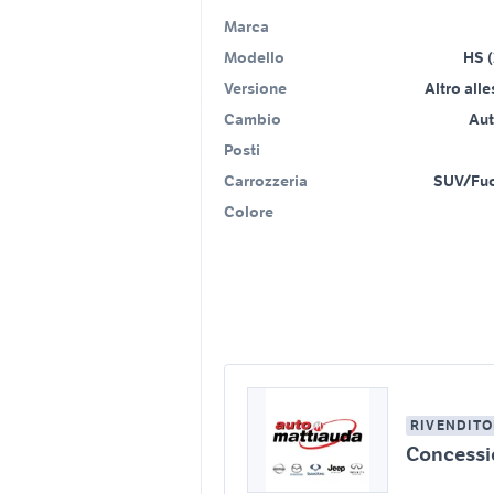
Marca
Modello
HS (
Versione
Altro all
Cambio
Au
Posti
Carrozzeria
SUV/Fuo
Colore
RIVENDITO
Concess