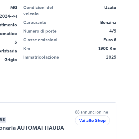
MG
Condizioni del
Usato
veicolo
2024-->)
Carburante
Benzina
estimento
Numero di porte
4/5
tomatico
Classe emissioni
Euro 6
5
Km
1900 Km
ristrada
Immatricolazione
2025
Grigio
88 annunci online
RE
Vai allo Shop
ionaria AUTOMATTIAUDA