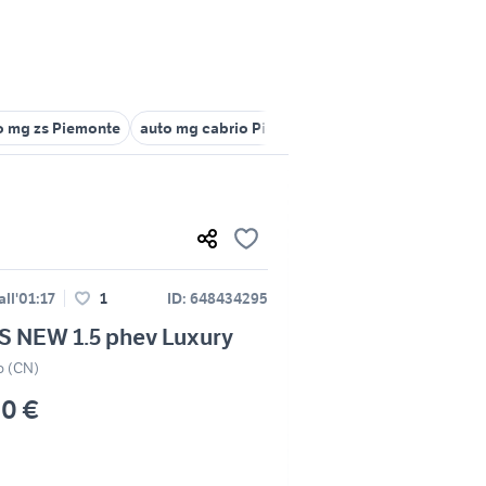
o mg zs Piemonte
auto mg cabrio Piemonte
mg auto Piemonte
ll'01:17
1
ID: 648434295
S NEW 1.5 phev Luxury
 (CN)
00 €