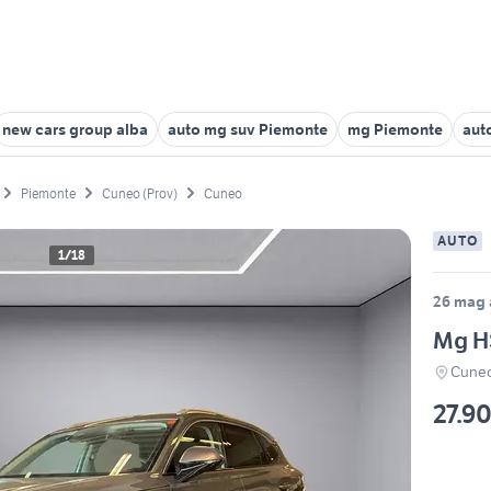
new cars group alba
auto mg suv Piemonte
mg Piemonte
aut
Piemonte
Cuneo (Prov)
Cuneo
AUTO
1/18
26 mag a
Mg H
Cuneo
27.9