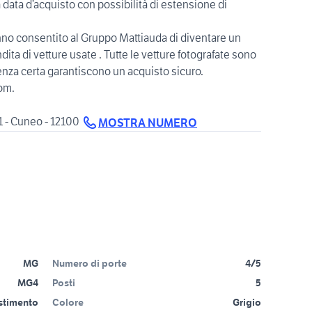
a data d’acquisto con possibilità di estensione di
anno consentito al Gruppo Mattiauda di diventare un
ita di vetture usate . Tutte le vetture fotografate sono
nienza certa garantiscono un acquisto sicuro.
om.
1 - Cuneo - 12100
MOSTRA NUMERO
MG
Numero di porte
4/5
MG4
Posti
5
estimento
Colore
Grigio