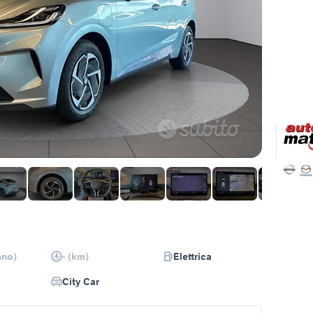
nno)
- (km)
Elettrica
City Car