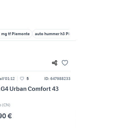
 mg tf Piemonte
auto hummer h3 Piemonte
auto mg zs Piemonte
ll'01:12
5
ID: 647988233
G4 Urban Comfort 43
 (CN)
90 €