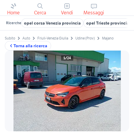
Home
Cerca
Vendi
Messaggi
opel corsa Venezia provincia
opel Trieste provincia
Ricerche
Subito
Auto
Friuli-Venezia Giulia
Udine (Prov)
Majano
Torna alla ricerca
1/24