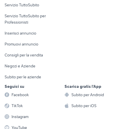
Servizio TuttoSubito
auto usate chieti
suzuki jimny diesel
elettronica
per la casa e la
sports e hobby
audi a6 berlina
Servizio TuttoSubito per
persona
volkswagen caddy pick up
Informatica
Animali
Professionisti
Arredamento e
Console e
Accessori per
Casalinghi
Inserisci annuncio
Videogiochi
animali
Elettrodomestici
Promuovi annuncio
Audio/Video
Musica e Film
Giardino e Fai da te
Consigli per la vendita
Fotografia
Libri e Riviste
Abbigliamento e
Negozi e Aziende
Telefonia
Strumenti Musicali
Accessori
Subito per le aziende
Sports
Tutto per i bambini
Seguici su
Scarica gratis l'App
Biciclette
Facebook
Subito per Android
Collezionismo
TikTok
Subito per iOS
Instagram
YouTube