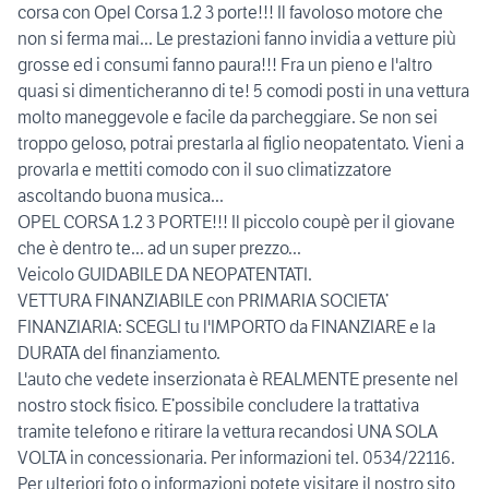
corsa con Opel Corsa 1.2 3 porte!!! Il favoloso motore che
non si ferma mai... Le prestazioni fanno invidia a vetture più
grosse ed i consumi fanno paura!!! Fra un pieno e l'altro
quasi si dimenticheranno di te! 5 comodi posti in una vettura
molto maneggevole e facile da parcheggiare. Se non sei
troppo geloso, potrai prestarla al figlio neopatentato. Vieni a
provarla e mettiti comodo con il suo climatizzatore
ascoltando buona musica...
OPEL CORSA 1.2 3 PORTE!!! Il piccolo coupè per il giovane
che è dentro te... ad un super prezzo...
Veicolo GUIDABILE DA NEOPATENTATI.
VETTURA FINANZIABILE con PRIMARIA SOCIETA’
FINANZIARIA: SCEGLI tu l'IMPORTO da FINANZIARE e la
DURATA del finanziamento.
L'auto che vedete inserzionata è REALMENTE presente nel
nostro stock fisico. E’possibile concludere la trattativa
tramite telefono e ritirare la vettura recandosi UNA SOLA
VOLTA in concessionaria. Per informazioni tel. 0534/22116.
Per ulteriori foto o informazioni potete visitare il nostro sito