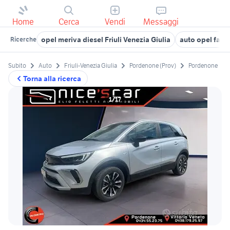
Home
Cerca
Vendi
Messaggi
opel meriva diesel Friuli Venezia Giulia
auto opel famil
Ricerche
Subito
Auto
Friuli-Venezia Giulia
Pordenone (Prov)
Pordenone
Torna alla ricerca
1/17