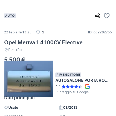
AUTO
22 feb alle 13:25
1
ID: 632282755
Opel Meriva 1.4 100CV Elective
Rieti (RI)
5.500 €
RIVENDITORE
AUTOSALONE PORTA ROMANA SRL
4.4
Punteggio su Google
Dati principali
Usato
01/2011