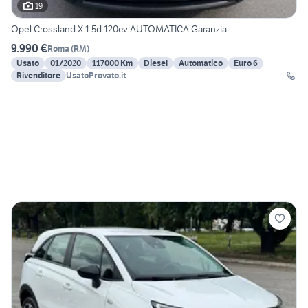
19
Opel Crossland X 1.5d 120cv AUTOMATICA Garanzia
9.990 €
Roma
(
RM
)
Usato
01/2020
117000 Km
Diesel
Automatico
Euro 6
Rivenditore
UsatoProvato.it