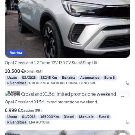
Vetrina
Opel Crossland 1.2 Turbo 12V 130 CV Start&Stop Ult
10.500 €
Roma
(
RM
)
Usato
03/2023
88245 Km
Benzina
Automatico
Euro 6
Rivenditore
GROUP M.A. MOTORS CONSULTING SRL
8
Opel Crossland X1.5d limited promozione weekend
6.999 €
Cassino
(
FR
)
Usato
01/2018
165000 Km
Diesel
Manuale
Euro 6
Rivenditore
LFA AUTO srl