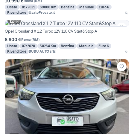
10.990 €
Roma
(
RM
)
Usato
01/2021
39000 Km
Benzina
Manuale
Euro 6
Rivenditore
UsatoProvato.it
12
Opel Crossland X 1.2 Turbo 12V 110 CV Start&Stop A
8.800 €
Roma
(
RM
)
Usato
07/2020
50234 Km
Benzina
Manuale
Euro 6
Rivenditore
BUBU AUTO srls