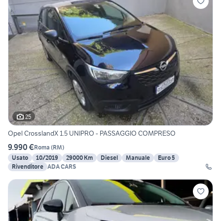
25
Opel CrosslandX 1.5 UNIPRO - PASSAGGIO COMPRESO
9.990 €
Roma
(
RM
)
Usato
10/2019
29000 Km
Diesel
Manuale
Euro 5
Rivenditore
ADA CARS