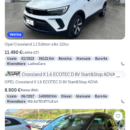
Vetrina
Opel Crossland 1.2 Edition s&s 110cv
11.490 €
Latina
(
LT
)
Usato
02/2023
56121 Km
Benzina
Manuale
Euro 6e
Rivenditore
LatinaCars
14
OPEL Crossland X 1.6 ECOTEC D 8V Start&Stop ADVA
8.900 €
Roma
(
RM
)
Usato
06/2017
140000 Km
Diesel
Manuale
Euro 6e
Rivenditore
RG AUTO STYLE srl