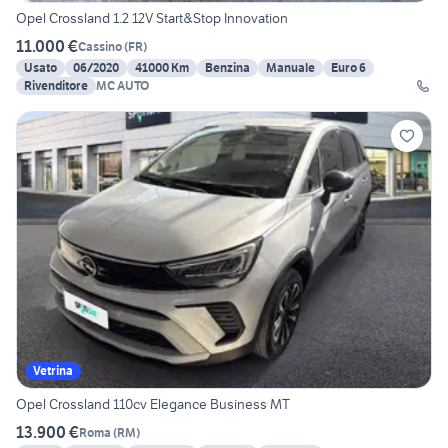
Opel Crossland 1.2 12V Start&Stop Innovation
11.000 €
Cassino
(
FR
)
Usato
06/2020
41000 Km
Benzina
Manuale
Euro 6
Rivenditore
MC AUTO
Vetrina
Opel Crossland 110cv Elegance Business MT
13.900 €
Roma
(
RM
)