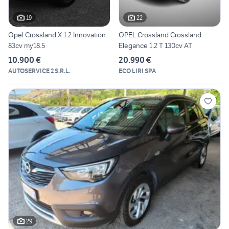
19
22
Opel Crossland X 1.2 Innovation
OPEL Crossland Crossland
83cv my18.5
Elegance 1.2 T 130cv AT
10.900 €
20.990 €
AUTOSERVICE 2 S.R.L.
ECO LIRI SPA
29