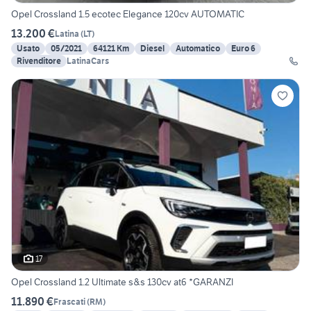
Opel Crossland 1.5 ecotec Elegance 120cv AUTOMATIC
13.200 €
Latina
(
LT
)
Usato
05/2021
64121 Km
Diesel
Automatico
Euro 6
Rivenditore
LatinaCars
17
Opel Crossland 1.2 Ultimate s&s 130cv at6 *GARANZI
11.890 €
Frascati
(
RM
)