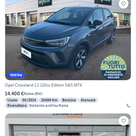
Vetrina
Opel Crossland 1.2 110cv Edition S&S MT6
14.400 €
Roma
(
RM
)
Usato
03/2024
20499 Km
Benzina
Manuale
Rivenditore
Stellantis andYou Roma