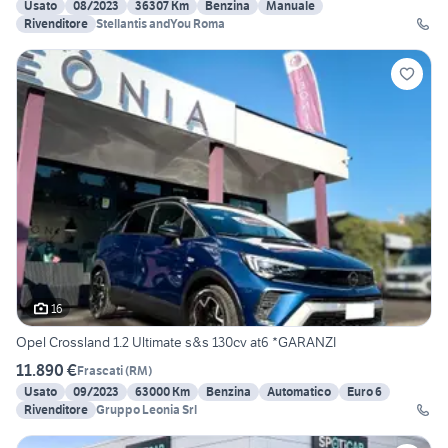
Usato
08/2023
36307 Km
Benzina
Manuale
Rivenditore
Stellantis andYou Roma
16
Opel Crossland 1.2 Ultimate s&s 130cv at6 *GARANZI
11.890 €
Frascati
(
RM
)
Usato
09/2023
63000 Km
Benzina
Automatico
Euro 6
Rivenditore
Gruppo Leonia Srl