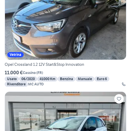
Vetrina
Opel Crossland 1.2 12V Start&Stop Innovation
11.000 €
Cassino
(
FR
)
Usato
06/2020
41000 Km
Benzina
Manuale
Euro 6
Rivenditore
MC AUTO