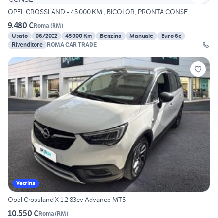
OPEL CROSSLAND - 45.000 KM , BICOLOR, PRONTA CONSE
9.480 €
Roma
(
RM
)
Usato
06/2022
45000 Km
Benzina
Manuale
Euro 6e
Rivenditore
ROMA CAR TRADE
Vetrina
Opel Crossland X 1.2 83cv Advance MT5
10.550 €
Roma
(
RM
)