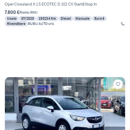
Opel Crossland X 1.5 ECOTEC D 102 CV Start&Stop In
7.800 €
Roma
(
RM
)
Usato
07/2020
150234 Km
Diesel
Manuale
Euro 6
Rivenditore
BUBU AUTO srls