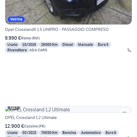
Vetrina
Opel CrosslandX 1.5 UNIPRO - PASSAGGIO COMPRESO
9.990 €
Roma
(
RM
)
Usato
10/2019
29000 Km
Diesel
Manuale
Euro 5
Rivenditore
ADA CARS
3
OPEL Crossland 1.2 Ultimate
12.900 €
Cassino
(
FR
)
Usato
03/2023
74500 Km
Benzina
Automatico
Euro 6