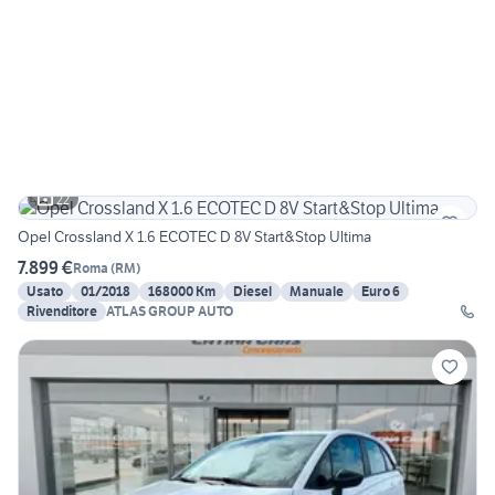
22
Opel Crossland X 1.6 ECOTEC D 8V Start&Stop Ultima
7.899 €
Roma
(
RM
)
Usato
01/2018
168000 Km
Diesel
Manuale
Euro 6
Rivenditore
ATLAS GROUP AUTO