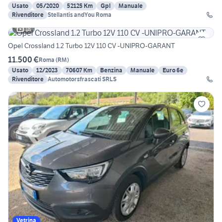
Usato
05/2020
52125 Km
Gpl
Manuale
Rivenditore
Stellantis andYou Roma
18
Opel Crossland 1.2 Turbo 12V 110 CV -UNIPRO-GARANT
11.500 €
Roma
(
RM
)
Usato
12/2023
70607 Km
Benzina
Manuale
Euro 6e
Rivenditore
Automotorsfrascati SRLS
Vetrina