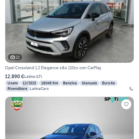
22
Opel Crossland 1.2 Elegance s&s 110cv con CarPlay
12.890 €
Latina
(
LT
)
Usato
12/2023
18045 Km
Benzina
Manuale
Euro 6e
Rivenditore
LatinaCars