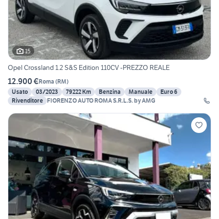
15
Opel Crossland 1.2 S&S Edition 110CV -PREZZO REALE
12.900 €
Roma
(
RM
)
Usato
03/2023
79222 Km
Benzina
Manuale
Euro 6
Rivenditore
FIORENZO AUTO ROMA S.R.L.S. by AMG