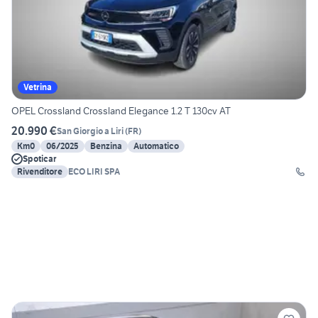
Vetrina
OPEL Crossland Crossland Elegance 1.2 T 130cv AT
20.990 €
San Giorgio a Liri
(
FR
)
Km0
06/2025
Benzina
Automatico
Spoticar
Rivenditore
ECO LIRI SPA