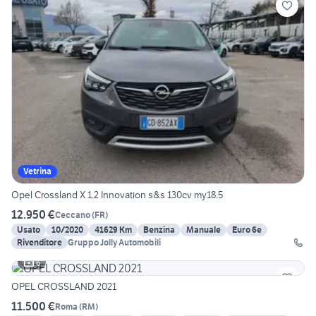
Vetrina
Opel Crossland X 1.2 Innovation s&s 130cv my18.5
12.950 €
Ceccano
(
FR
)
Usato
10/2020
41629 Km
Benzina
Manuale
Euro 6e
Rivenditore
Gruppo Jolly Automobili
6
OPEL CROSSLAND 2021
11.500 €
Roma
(
RM
)