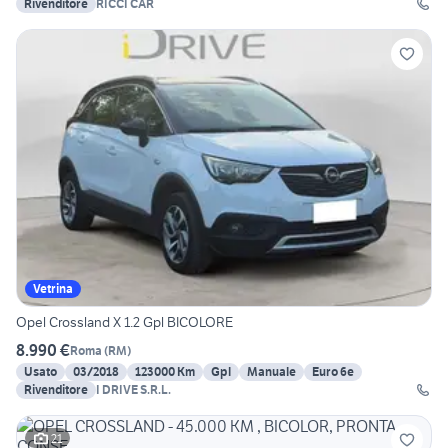
Rivenditore
RICCI CAR
Vetrina
Opel Crossland X 1.2 Gpl BICOLORE
8.990 €
Roma
(
RM
)
Usato
03/2018
123000 Km
Gpl
Manuale
Euro 6e
Rivenditore
I DRIVE S.R.L.
21