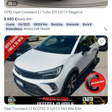
20
OPEL Opel Crossland 1.2 Turbo 12V 110 CV Elegance
9.980 €
Roma
(
RM
)
Usato
04/2023
59138 Km
Benzina
Manuale
Euro 6
Rivenditore
ROMA CAR TRADE
24
Opel Crossland 1.5 ECOTEC D 110 CV S&S Blitz Editi