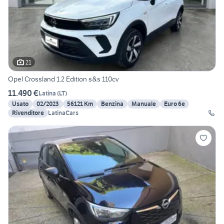
21
Opel Crossland 1.2 Edition s&s 110cv
11.490 €
Latina
(
LT
)
Usato
02/2023
56121 Km
Benzina
Manuale
Euro 6e
Rivenditore
LatinaCars