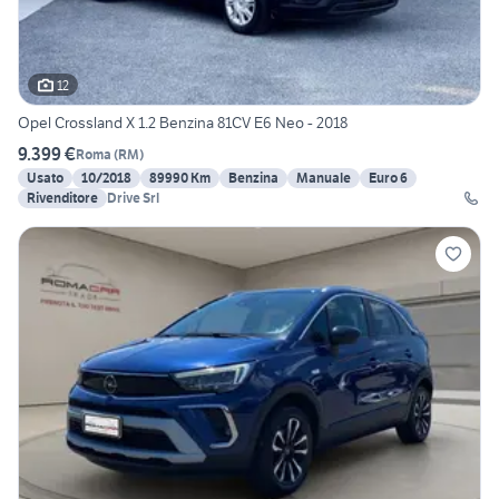
12
Opel Crossland X 1.2 Benzina 81CV E6 Neo - 2018
9.399 €
Roma
(
RM
)
Usato
10/2018
89990 Km
Benzina
Manuale
Euro 6
Rivenditore
Drive Srl