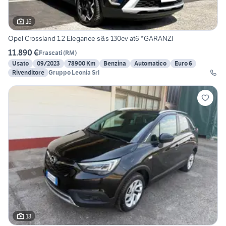
16
Opel Crossland 1.2 Elegance s&s 130cv at6 *GARANZI
11.890 €
Frascati
(
RM
)
Usato
09/2023
78900 Km
Benzina
Automatico
Euro 6
Rivenditore
Gruppo Leonia Srl
13