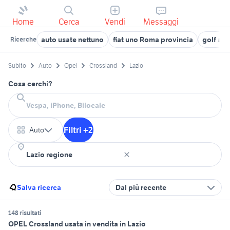
Home
Cerca
Vendi
Messaggi
auto usate nettuno
fiat uno Roma provincia
golf aut
Ricerche
Subito
Auto
Opel
Crossland
Lazio
Cosa cerchi?
Filtri +2
Auto
Salva ricerca
Dal più recente
148 risultati
OPEL Crossland usata in vendita in Lazio