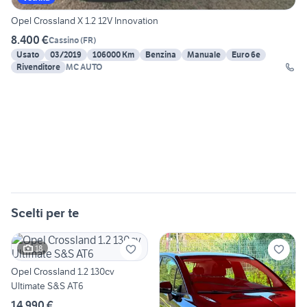
Opel Crossland X 1.2 12V Innovation
8.400 €
Cassino
(
FR
)
Usato
03/2019
106000 Km
Benzina
Manuale
Euro 6e
Rivenditore
MC AUTO
Scelti per te
18
Opel Crossland 1.2 130cv
Ultimate S&S AT6
14.990 €