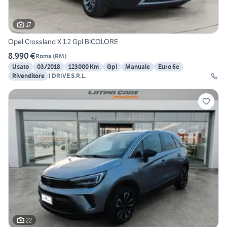
17
Opel Crossland X 1.2 Gpl BICOLORE
8.990 €
Roma
(
RM
)
Usato
03/2018
123000 Km
Gpl
Manuale
Euro 6e
Rivenditore
I DRIVE S.R.L.
22