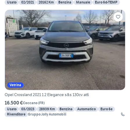
Usato
02/2021
20162 Km
Benzina
Manuale
Euro 6d-TEMP
Vetrina
Opel Crossland 2021 1.2 Elegance s&s 130cv at6
16.500 €
Ceccano
(
FR
)
Usato
03/2023
28939 Km
Benzina
Automatico
Euro 6e
Rivenditore
Gruppo Jolly Automobili