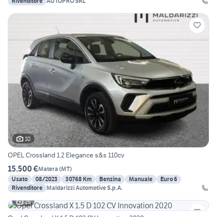
Rivenditore
AUTOPRO SRL
10
OPEL Crossland 1.2 Elegance s&s 110cv
15.500 €
Matera
(
MT
)
Usato
08/2023
30768 Km
Benzina
Manuale
Euro 6
Rivenditore
Maldarizzi Automotive S.p.A.
25