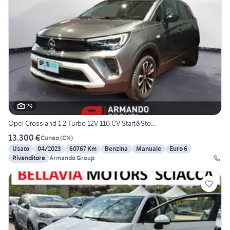
29
Opel Crossland 1.2 Turbo 12V 110 CV Start&Sto...
13.300 €
Cuneo
(
CN
)
Usato
04/2023
60767 Km
Benzina
Manuale
Euro 6
Rivenditore
Armando Group