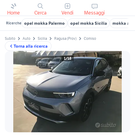
Home
Cerca
Vendi
Messaggi
opel mokka Palermo
opel mokka Sicilia
mokka auto 
Ricerche
Subito
Auto
Sicilia
Ragusa (Prov)
Comiso
Torna alla ricerca
1/18