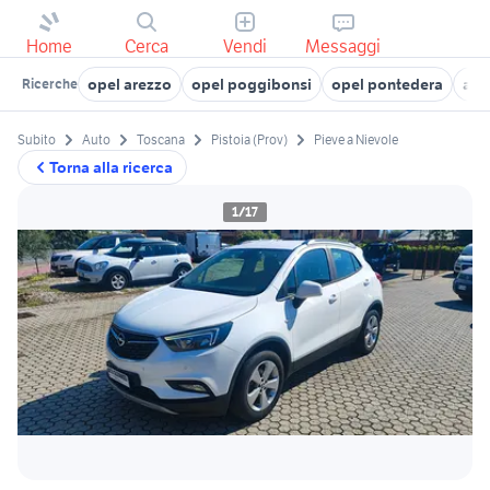
Home
Cerca
Vendi
Messaggi
opel arezzo
opel poggibonsi
opel pontedera
aut
Ricerche
Subito
Auto
Toscana
Pistoia (Prov)
Pieve a Nievole
Torna alla ricerca
1/17