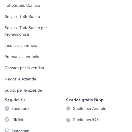
Uffici e Locali
ricambi opel mokka
toyota corolla
TuttoSubito Compra
commerciali
golf 8 usata
alfa 90
Servizio TuttoSubito
audi a6 berlina
elettronica
per la casa e la
nissan silvia
sports e hobby
Servizio TuttoSubito per
persona
Informatica
Animali
Professionisti
Arredamento e
Console e
Accessori per
Casalinghi
Inserisci annuncio
Videogiochi
animali
Elettrodomestici
Promuovi annuncio
Audio/Video
Musica e Film
Giardino e Fai da te
Consigli per la vendita
Fotografia
Libri e Riviste
Abbigliamento e
Negozi e Aziende
Telefonia
Strumenti Musicali
Accessori
Subito per le aziende
Sports
Tutto per i bambini
Seguici su
Scarica gratis l'App
Biciclette
Facebook
Subito per Android
Collezionismo
TikTok
Subito per iOS
Instagram