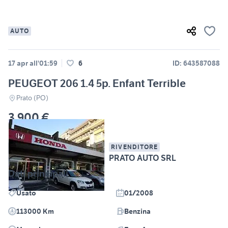
AUTO
17 apr all'01:59
6
ID: 643587088
PEUGEOT 206 1.4 5p. Enfant Terrible
Prato (PO)
3.900 €
RIVENDITORE
PRATO AUTO SRL
Dati principali
Usato
01/2008
113000 Km
Benzina