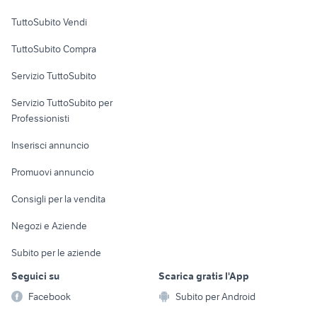
Case vacanza
peugeot 206 cc
alfa romeo tonale
TuttoSubito Vendi
fiat 1100 anni 50
auto usate pescara
Uffici e Locali
TuttoSubito Compra
commerciali
auto usate reggio emilia
nissan silvia
Servizio TuttoSubito
elettronica
per la casa e la
sports e hobby
Servizio TuttoSubito per
persona
Informatica
Animali
Professionisti
Arredamento e
Console e
Accessori per
Casalinghi
Inserisci annuncio
Videogiochi
animali
Elettrodomestici
Promuovi annuncio
Audio/Video
Musica e Film
Giardino e Fai da te
Consigli per la vendita
Fotografia
Libri e Riviste
Abbigliamento e
Negozi e Aziende
Telefonia
Strumenti Musicali
Accessori
Subito per le aziende
Sports
Tutto per i bambini
Seguici su
Scarica gratis l'App
Biciclette
Facebook
Subito per Android
Collezionismo