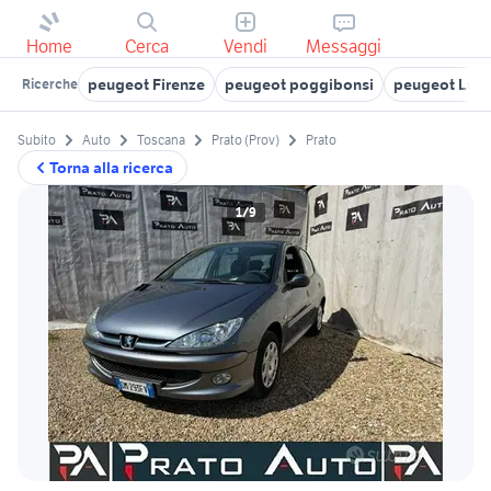
Home
Cerca
Vendi
Messaggi
peugeot Firenze
peugeot poggibonsi
peugeot Lucc
Ricerche
Subito
Auto
Toscana
Prato (Prov)
Prato
Torna alla ricerca
1/9